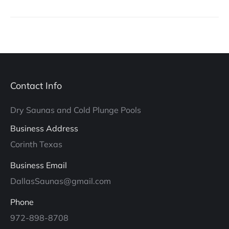
Contact Info
Dry Saunas and Cold Plunge Pools
Business Address
Corinth Texas
Business Email
DallasSaunas@gmail.com
Phone
972-898-8708