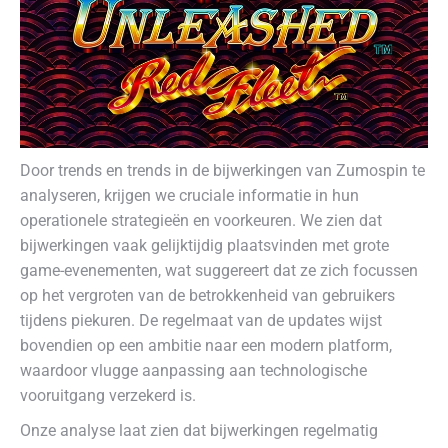
Door trends en trends in de bijwerkingen van Zumospin te
analyseren, krijgen we cruciale informatie in hun
operationele strategieën en voorkeuren. We zien dat
bijwerkingen vaak gelijktijdig plaatsvinden met grote
game-evenementen, wat suggereert dat ze zich focussen
op het vergroten van de betrokkenheid van gebruikers
tijdens piekuren. De regelmaat van de updates wijst
bovendien op een ambitie naar een modern platform,
waardoor vlugge aanpassing aan technologische
vooruitgang verzekerd is.
Onze analyse laat zien dat bijwerkingen regelmatig