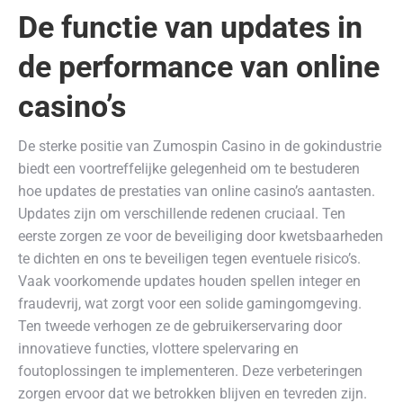
De functie van updates in
de performance van online
casino’s
De sterke positie van Zumospin Casino in de gokindustrie
biedt een voortreffelijke gelegenheid om te bestuderen
hoe updates de prestaties van online casino’s aantasten.
Updates zijn om verschillende redenen cruciaal. Ten
eerste zorgen ze voor de beveiliging door kwetsbaarheden
te dichten en ons te beveiligen tegen eventuele risico’s.
Vaak voorkomende updates houden spellen integer en
fraudevrij, wat zorgt voor een solide gamingomgeving.
Ten tweede verhogen ze de gebruikerservaring door
innovatieve functies, vlottere spelervaring en
foutoplossingen te implementeren. Deze verbeteringen
zorgen ervoor dat we betrokken blijven en tevreden zijn.