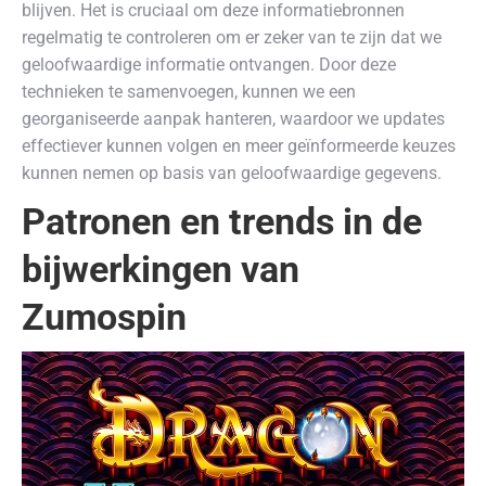
blijven. Het is cruciaal om deze informatiebronnen
regelmatig te controleren om er zeker van te zijn dat we
geloofwaardige informatie ontvangen. Door deze
technieken te samenvoegen, kunnen we een
georganiseerde aanpak hanteren, waardoor we updates
effectiever kunnen volgen en meer geïnformeerde keuzes
kunnen nemen op basis van geloofwaardige gegevens.
Patronen en trends in de
bijwerkingen van
Zumospin