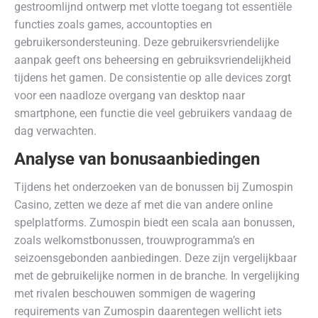
gestroomlijnd ontwerp met vlotte toegang tot essentiële
functies zoals games, accountopties en
gebruikersondersteuning. Deze gebruikersvriendelijke
aanpak geeft ons beheersing en gebruiksvriendelijkheid
tijdens het gamen. De consistentie op alle devices zorgt
voor een naadloze overgang van desktop naar
smartphone, een functie die veel gebruikers vandaag de
dag verwachten.
Analyse van bonusaanbiedingen
Tijdens het onderzoeken van de bonussen bij Zumospin
Casino, zetten we deze af met die van andere online
spelplatforms. Zumospin biedt een scala aan bonussen,
zoals welkomstbonussen, trouwprogramma’s en
seizoensgebonden aanbiedingen. Deze zijn vergelijkbaar
met de gebruikelijke normen in de branche. In vergelijking
met rivalen beschouwen sommigen de wagering
requirements van Zumospin daarentegen wellicht iets