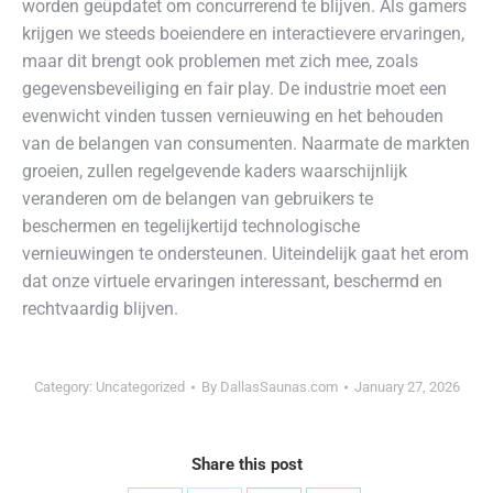
worden geüpdatet om concurrerend te blijven. Als gamers
krijgen we steeds boeiendere en interactievere ervaringen,
maar dit brengt ook problemen met zich mee, zoals
gegevensbeveiliging en fair play. De industrie moet een
evenwicht vinden tussen vernieuwing en het behouden
van de belangen van consumenten. Naarmate de markten
groeien, zullen regelgevende kaders waarschijnlijk
veranderen om de belangen van gebruikers te
beschermen en tegelijkertijd technologische
vernieuwingen te ondersteunen. Uiteindelijk gaat het erom
dat onze virtuele ervaringen interessant, beschermd en
rechtvaardig blijven.
Category:
Uncategorized
By
DallasSaunas.com
January 27, 2026
Share this post