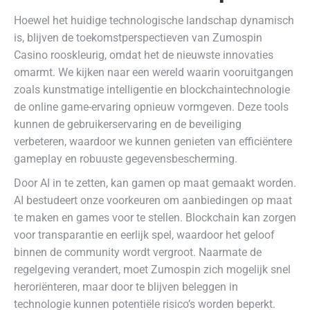
Hoewel het huidige technologische landschap dynamisch
is, blijven de toekomstperspectieven van Zumospin
Casino rooskleurig, omdat het de nieuwste innovaties
omarmt. We kijken naar een wereld waarin vooruitgangen
zoals kunstmatige intelligentie en blockchaintechnologie
de online game-ervaring opnieuw vormgeven. Deze tools
kunnen de gebruikerservaring en de beveiliging
verbeteren, waardoor we kunnen genieten van efficiëntere
gameplay en robuuste gegevensbescherming.
Door AI in te zetten, kan gamen op maat gemaakt worden.
AI bestudeert onze voorkeuren om aanbiedingen op maat
te maken en games voor te stellen. Blockchain kan zorgen
voor transparantie en eerlijk spel, waardoor het geloof
binnen de community wordt vergroot. Naarmate de
regelgeving verandert, moet Zumospin zich mogelijk snel
heroriënteren, maar door te blijven beleggen in
technologie kunnen potentiële risico’s worden beperkt.