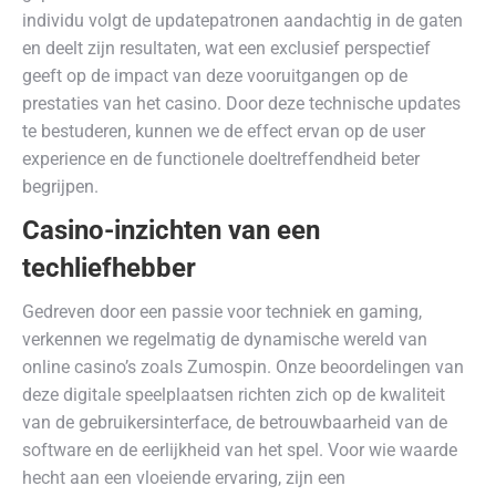
individu volgt de updatepatronen aandachtig in de gaten
en deelt zijn resultaten, wat een exclusief perspectief
geeft op de impact van deze vooruitgangen op de
prestaties van het casino. Door deze technische updates
te bestuderen, kunnen we de effect ervan op de user
experience en de functionele doeltreffendheid beter
begrijpen.
Casino-inzichten van een
techliefhebber
Gedreven door een passie voor techniek en gaming,
verkennen we regelmatig de dynamische wereld van
online casino’s zoals Zumospin. Onze beoordelingen van
deze digitale speelplaatsen richten zich op de kwaliteit
van de gebruikersinterface, de betrouwbaarheid van de
software en de eerlijkheid van het spel. Voor wie waarde
hecht aan een vloeiende ervaring, zijn een