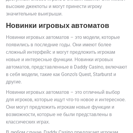
высокие джекпоты и могут принести игроку
значительные выигрыши.
Новинки игровых автоматов
Новинки игровых автоматов – это модели, которые
появились в последние годы. Они имеют более
сложный интерфейс и могут предложить игрокам
новые и интересные функции. Новинки игровых
автоматов, представленные в Daddy Casino, включают
в себя модели, такие как Gonzo’s Quest, Starburst и
другие.
Новинки игровых автоматов – это отличный выбор
для игроков, которые ищут что-то новое и интересное.
Они могут предложить игрокам новые функции и
возможности, которые не были представлены в
классических играх.
В любом случае, Daddy Casino предлагает игрокам