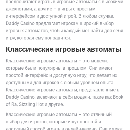
предпочитают играть в игровые автоматы с высокими
джекпотами, а другие – в игры с простым
интерфейсом и доступной игрой. В любом случае,
Daddy Casino предлагает игрокам широкий выбор
игровых автоматов, чтобы каждый мог найти для себя
игру, которая ему понравится.
Классические игровые автоматы
Классические игровые автоматы – это модели,
которые были популярны в прошлом. Они имеют
простой интерфейс и доступную игру, что делает их
доступными для игроков с любым уровнем опыта.
Классические игровые автоматы, представленные в
Daddy Casino, включают в себя модели, такие как Book
of Ra, Sizzling Hot и другие.
Классические игровые автоматы – это отличный
выбор для игроков, которые ищут простой и
доступный способ играть в онлайн-казино. Они имеют