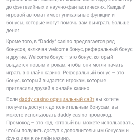
до фэнтезийных и научно-фантастических. Каждый
игровой автомат имеет уникальные функции и
бонусы, которые могут помочь вам выиграть больше
денег.
Кроме того, в “Daddy” casino предлагается ряд
бонусов, включая welcome бонус, реферальный бонус
и другие. Welcome бонус – это бонус, который
выдается новым игрокам, чтобы они могли начать
играть в онлайн казино. Реферальный бонус – это
бонус, который выдается игрокам, которые
пригласили друзей в онлайн казино.
Если
daddy casino официальный сайт
вы хотите
получить доступ к дополнительным бонусам, вы
можете использовать daddy casino промокод.
Промокод – это код, который вы можете использовать,
чтобы получить доступ к дополнительным бонусам и
функциям в онлайн казино.