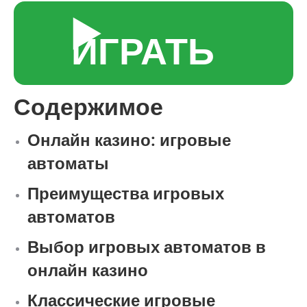
▶️
ИГРАТЬ
Содержимое
Онлайн казино: игровые
автоматы
Преимущества игровых
автоматов
Выбор игровых автоматов в
онлайн казино
Классические игровые