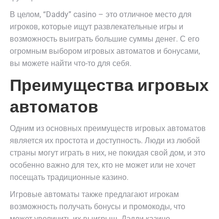
В целом, “Daddy” casino – это отличное место для
игроков, которые ищут развлекательные игры и
возможность выиграть большие суммы денег. С его
огромным выбором игровых автоматов и бонусами,
вы можете найти что-то для себя.
Преимущества игровых
автоматов
Одним из основных преимуществ игровых автоматов
является их простота и доступность. Люди из любой
страны могут играть в них, не покидая свой дом, и это
особенно важно для тех, кто не может или не хочет
посещать традиционные казино.
Игровые автоматы также предлагают игрокам
возможность получать бонусы и промокоды, что
может увеличить их выигрыш. Дэдди казино,