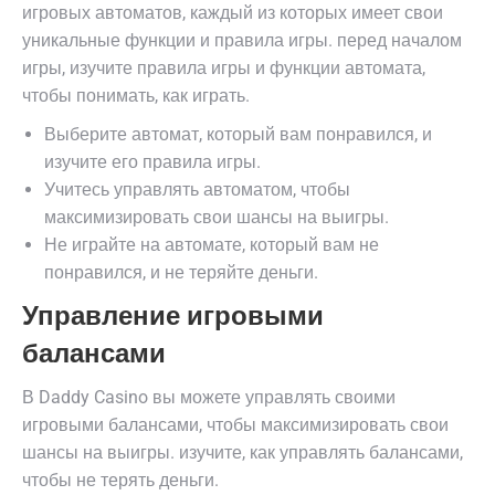
игровых автоматов, каждый из которых имеет свои
уникальные функции и правила игры. перед началом
игры, изучите правила игры и функции автомата,
чтобы понимать, как играть.
Выберите автомат, который вам понравился, и
изучите его правила игры.
Учитесь управлять автоматом, чтобы
максимизировать свои шансы на выигры.
Не играйте на автомате, который вам не
понравился, и не теряйте деньги.
Управление игровыми
балансами
В Daddy Casino вы можете управлять своими
игровыми балансами, чтобы максимизировать свои
шансы на выигры. изучите, как управлять балансами,
чтобы не терять деньги.