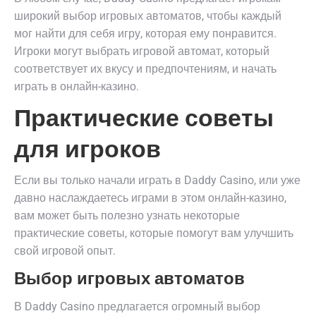
широкий выбор игровых автоматов, чтобы каждый
мог найти для себя игру, которая ему понравится.
Игроки могут выбрать игровой автомат, который
соответствует их вкусу и предпочтениям, и начать
играть в онлайн-казино.
Практические советы
для игроков
Если вы только начали играть в Daddy Casino, или уже
давно наслаждаетесь играми в этом онлайн-казино,
вам может быть полезно узнать некоторые
практические советы, которые помогут вам улучшить
свой игровой опыт.
Выбор игровых автоматов
В Daddy Casino предлагается огромный выбор