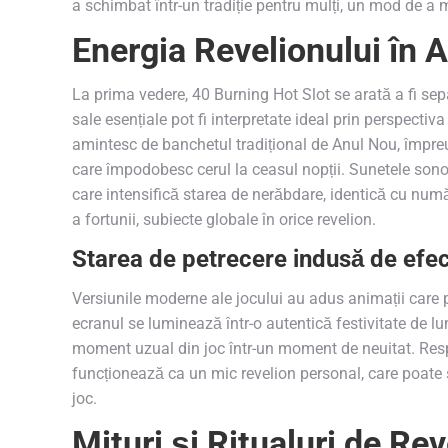
a schimbat într-un tradiție pentru mulți, un mod de a 
Energia Revelionului în 
La prima vedere, 40 Burning Hot Slot se arată a fi sep
sale esențiale pot fi interpretate ideal prin perspecti
amintesc de banchetul tradițional de Anul Nou, împreu
care împodobesc cerul la ceasul nopții. Sunetele sonore
care intensifică starea de nerăbdare, identică cu num
a fortunii, subiecte globale în orice revelion.
Starea de petrecere indusă de efe
Versiunile moderne ale jocului au adus animații care
ecranul se luminează într-o autentică festivitate de lum
moment uzual din joc într-un moment de neuitat. Respe
funcționează ca un mic revelion personal, care poate s
joc.
Mituri și Ritualuri de Re