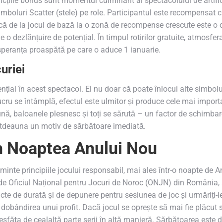
ncțiile bonus sunt momentul culminant al spectacolului de artific
mboluri Scatter (stele) pe role. Participantul este recompensat cu
scă de la jocul de bază la o zonă de recompense crescute este o 
o dezlănțuire de potențial. În timpul rotirilor gratuite, atmosfera
 speranța proaspătă pe care o aduce 1 ianuarie.
uriei
esențial în acest spectacol. El nu doar că poate înlocui alte simbo
cru se întâmplă, efectul este ulmitor și produce cele mai importan
, baloanele plesnesc și toți se sărută – un factor de schimbar
ntotdeauna un motiv de sărbătoare imediată.
în Noaptea Anului Nou
minte principiile jocului responsabil, mai ales într-o noapte de Anu
de Oficiul Național pentru Jocuri de Noroc (ONJN) din România, 
 exacte de durată și de depunere pentru sesiunea de joc și urmăriți
 dobândirea unui profit. Dacă jocul se oprește să mai fie plăcut
desfăta de cealaltă parte serii în altă manieră. Sărbătoarea este 