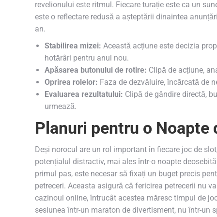
revelionului este ritmul. Fiecare turație este ca un s
este o reflectare redusă a așteptării dinaintea anunțări
an.
Stabilirea mizei:
Această acțiune este decizia propr
hotărâri pentru anul nou.
Apăsarea butonului de rotire:
Clipă de acțiune, ana
Oprirea rolelor:
Faza de dezvăluire, încărcată de ne
Evaluarea rezultatului:
Clipă de gândire directă, b
urmează.
Planuri pentru o Noapte
Deși norocul are un rol important în fiecare joc de sl
potențialul distractiv, mai ales într-o noapte deosebit
primul pas, este necesar să fixați un buget precis pen
petreceri. Aceasta asigură că fericirea petrecerii nu va
cazinoul online, întrucât acestea măresc timpul de joc 
sesiunea într-un maraton de divertisment, nu într-un sp