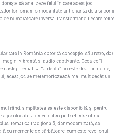
 dorește să analizeze felul în care acest joc
ucătorilor români o modalitate antrenantă de a-și porni
ică de numărătoare inversă, transformând fiecare rotire
aritate în România datorită concepției său retro, dar
u imagini vibrantă și audio captivante. Ceea ce îl
ți de câștig. Tematica “ardentă” nu este doar un nume;
ionului, acest joc se metamorfozează mai mult decât un
rimul rând, simplitatea sa este disponibilă și pentru
e a jocului oferă un echilibru perfect între ritmul
 plus, tematica tradițională, dar modernizată, se
tală cu momente de sărbătoare, cum este revelionul, l-