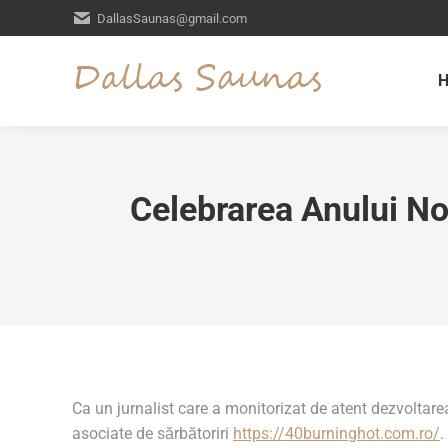
DallasSaunas@gmail.com
Celebrarea Anului N
Ca un jurnalist care a monitorizat de atent dezvoltare
asociate de sărbătoriri
https://40burninghot.com.ro/
.