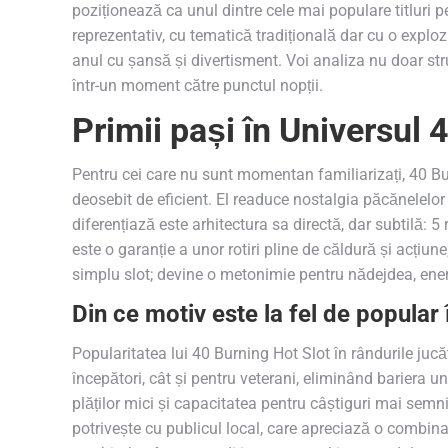
poziționează ca unul dintre cele mai populare titluri p
reprezentativ, cu tematică tradițională dar cu o explo
anul cu șansă și divertisment. Voi analiza nu doar str
într-un moment către punctul nopții.
Primii pași în Universul 
Pentru cei care nu sunt momentan familiarizați, 40 Bu
deosebit de eficient. El readuce nostalgia păcănelelor t
diferențiază este arhitectura sa directă, dar subtilă: 
este o garanție a unor rotiri pline de căldură și acțiu
simplu slot; devine o metonimie pentru nădejdea, energ
Din ce motiv este la fel de popula
Popularitatea lui 40 Burning Hot Slot în rândurile jucăt
începători, cât și pentru veterani, eliminând bariera une
plăților mici și capacitatea pentru câștiguri mai semni
potrivește cu publicul local, care apreciază o combina