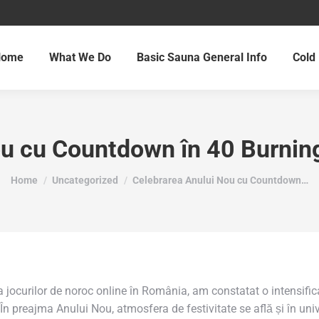
Home
What We Do
Basic Sauna General Info
Cold 
ou cu Countdown în 40 Burning
You are here:
Home
Uncategorized
Celebrarea Anului Nou cu Countdown…
a jocurilor de noroc online în România, am constatat o intensific
 În preajma Anului Nou, atmosfera de festivitate se află și în univ