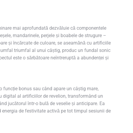
 examinare mai aprofundată dezvăluie că componentele
ireșele, mandarinele, perjele și boabele de strugure –
re și încărcate de culoare, se aseamănă cu artificiile
riumfal triumfal al unui câștig, produc un fundal sonic
ectul este o sărbătoare neîntreruptă a abundenței și
 o funcție bonus sau când apare un câștig mare,
digital al artificiilor de revelion, transformând un
 jucătorul într-o bulă de veselie și anticipare. Ea
energia de festivitate activă pe tot timpul sesiunii de