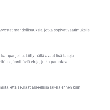
 Arvostat mahdollisuuksia, jotka sopivat vaatimuksiisi
a kampanjoilla. Liittymällä avaat lisä tasoja
ttöösi jännittäviä etuja, jotka parantavat
mista, että seuraat alueellisia lakeja ennen kuin