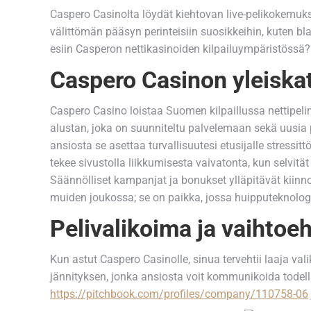
Caspero Casinolta löydät kiehtovan live-pelikokemukse
välittömän pääsyn perinteisiin suosikkeihin, kuten bl
esiin Casperon nettikasinoiden kilpailuympäristössä?
Caspero Casinon yleiska
Caspero Casino loistaa Suomen kilpaillussa nettipelim
alustan, joka on suunniteltu palvelemaan sekä uusia p
ansiosta se asettaa turvallisuutesi etusijalle stress
tekee sivustolla liikkumisesta vaivatonta, kun selvit
Säännölliset kampanjat ja bonukset ylläpitävät kiinn
muiden joukossa; se on paikka, jossa huipputeknologi
Pelivalikoima ja vaihtoe
Kun astut Caspero Casinolle, sinua tervehtii laaja va
jännityksen, jonka ansiosta voit kommunikoida todelli
https://pitchbook.com/profiles/company/110758-06