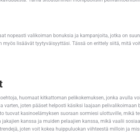
aat nopeasti valikoiman bonuksia ja kampanjoita, jotka on su
myös lisäävät tyytyväisyyttäsi. Tässä on erittely siitä, mitä voi
t
ehtoja, huomaat kitkattoman pelikokemuksen, jonka avulla voit 
a varten, joten pääset helposti käsiksi laajaan pelivalikoimaan b
sto tuovat kasinoelämyksen suoraan sormiesi ulottuville, mikä 
 jakajien kanssa ja muiden pelaajien kanssa, mikä vaalii sosiaal
rendejä, joten voit kokea huippuluokan viihteestä milloin ja mi