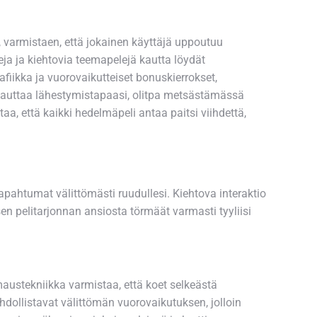
, varmistaen, että jokainen käyttäjä uppoutuu
eja ja kiehtovia teemapelejä kautta löydät
afiikka ja vuorovaikutteiset bonuskierrokset,
mukauttaa lähestymistapaasi, olitpa metsästämässä
a, että kaikki hedelmäpeli antaa paitsi viihdettä,
pahtumat välittömästi ruudullesi. Kiehtova interaktio
n pelitarjonnan ansiosta törmäät varmasti tyyliisi
austekniikka varmistaa, että koet selkeästä
hdollistavat välittömän vuorovaikutuksen, jolloin