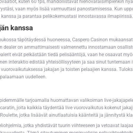
ovaatiot, kuten 60 fps, mahdollistavat hienovaraisimpienkin nya
rystäsi, vaan myös lisää varmuuttasi panostamisessa. Kun upp
 kanssa ja parantaa pelikokemustasi innostavassa ilmapiirissä.
jän kanssa
den joukossa täpötäydessä huoneessa, Caspero Casinon mukaansa
ainen dealer on ammattimaisesti valmennettu innostamaan osalli
ealerit eivät pelkästään tiedä pelisääntöjä, vaan he osaavat myö
 interaktio edistää yhteisöllisyyteen ja saa sinut tuntemaan it
lla vuorovaikutuksessa jakajan ja toisten pelaajien kanssa. Tul
n palaamaan uudelleen.
idemmälle tarjoamalla huomattavan valikoiman live-jakajapelejä,
ccaratin, joita kaikkia täydentää live vuorovaikutus kokenut jakaj
Roulette, jotka lisäävät ainutlaatuisia käänteitä ja jännitystä 
hjelmia, jotka yhdistävät tuurin viihteeseen ja vetoavat laaja
 mukavuudesta. Tämä sitoutuminen monipuolisiin pelivaihtoehtoih