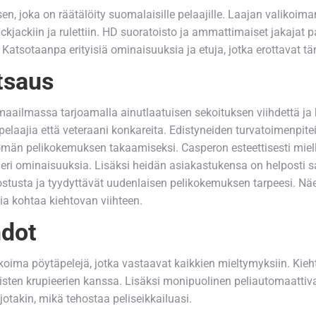
n, joka on räätälöity suomalaisille pelaajille. Laajan valikoiman
ackjackiin ja rulettiin. HD suoratoisto ja ammattimaiset jakajat
 Katsotaanpa erityisiä ominaisuuksia ja etuja, jotka erottavat 
tsaus
aailmassa tarjoamalla ainutlaatuisen sekoituksen viihdettä ja k
elaajia että veteraani konkareita. Edistyneiden turvatoimenpite
ittömän pelikokemuksen takaamiseksi. Casperon esteettisesti mie
ät eri ominaisuuksia. Lisäksi heidän asiakastukensa on helposti s
ostusta ja tyydyttävät uudenlaisen pelikokemuksen tarpeesi. Näet
a kohtaa kiehtovan viihteen.
hdot
likoima pöytäpelejä, jotka vastaavat kaikkien mieltymyksiin. Kie
sten krupieerien kanssa. Lisäksi monipuolinen peliautomaattival
jotakin, mikä tehostaa peliseikkailuasi.