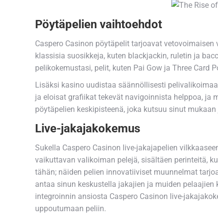
Pöytäpelien vaihtoehdot
Caspero Casinon pöytäpelit tarjoavat vetovoimaisen va
klassisia suosikkeja, kuten blackjackin, ruletin ja ba
pelikokemustasi, pelit, kuten Pai Gow ja Three Card Pok
Lisäksi kasino uudistaa säännöllisesti pelivalikoimaa
ja eloisat grafiikat tekevät navigoinnista helppoa, j
pöytäpelien keskipisteenä, joka kutsuu sinut mukaan 
Live-jakajakokemus
Sukella Caspero Casinon live-jakajapelien vilkkaasee
vaikuttavan valikoiman pelejä, sisältäen perinteitä, ku
tähän; näiden pelien innovatiiviset muunnelmat tarjoa
antaa sinun keskustella jakajien ja muiden pelaajien
integroinnin ansiosta Caspero Casinon live-jakajakok
uppoutumaan peliin.