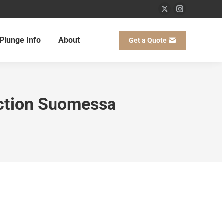
X
Instagram
page
page
Plunge Info
About
opens
opens
Get a Quote
in
in
new
new
window
window
 action Suomessa