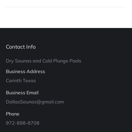
Contact Info
Dry Saunas and Cold Plunge Pools
Business Address
Corinth Texas
Business Email
DallasSaunas@gmail.com
Phone
972-898-8708