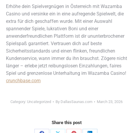
Erhöhe dein Spielvergnügen in Österreich mit Wazamba
Casino und versinke ein in eine aufregende Spielwelt, die
extra für dich geschaffen wurde. Mit einer Auswahl
spannender Spiele, lukrativen Boni und einer
anwenderfreundlichen Plattform ist dir ununterbrochener
Spielspaß garantiert. Vertrauen dich auf beste
Sicherheitsstandards und einen flinken, freundlichen
Kundenservice, wann immer du ihn brauchst. Zögere nicht
länger – erlebe jetzt reibungslosen Einzahlungen, faires
Spiel und grenzenlose Unterhaltung im Wazamba Casino!
crunchbase.com
Category:
Uncategorized
By
DallasSaunas.com
March 23, 2026
Share this post