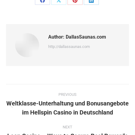
Share
Share
Share
Share
on
on
on
on
Facebook
X
Pinterest
LinkedIn
Author:
DallasSaunas.com
http://dallassaunas.com
Post
PREVIOUS
navigation
Weltklasse-Unterhaltung und Bonusangebote
Previous
im Hellspin Casino in Deutschland
post:
NEXT