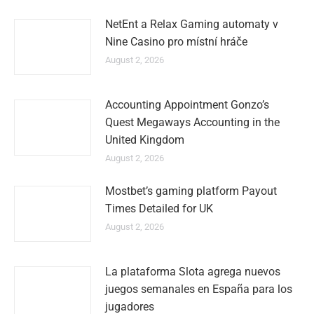
NetEnt a Relax Gaming automaty v
Nine Casino pro místní hráče
August 2, 2026
Accounting Appointment Gonzo’s
Quest Megaways Accounting in the
United Kingdom
August 2, 2026
Mostbet’s gaming platform Payout
Times Detailed for UK
August 2, 2026
La plataforma Slota agrega nuevos
juegos semanales en España para los
jugadores