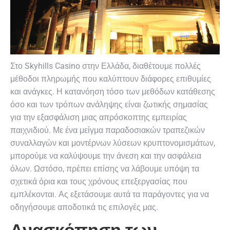
Στο Skyhills Casino στην Ελλάδα, διαθέτουμε πολλές
μέθοδοι πληρωμής που καλύπτουν διάφορες επιθυμίες
και ανάγκες. Η κατανόηση τόσο των μεθόδων κατάθεσης
όσο και των τρόπων ανάληψης είναι ζωτικής σημασίας
για την εξασφάλιση μιας απρόσκοπτης εμπειρίας
παιχνιδιού. Με ένα μείγμα παραδοσιακών τραπεζικών
συναλλαγών και μοντέρνων λύσεων κρυπτονομισμάτων,
μπορούμε να καλύψουμε την άνεση και την ασφάλεια
όλων. Ωστόσο, πρέπει επίσης να λάβουμε υπόψη τα
σχετικά όρια και τους χρόνους επεξεργασίας που
εμπλέκονται. Ας εξετάσουμε αυτά τα παράγοντες για να
οδηγήσουμε αποδοτικά τις επιλογές μας.