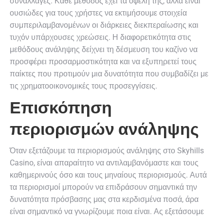
συναλλαγές. Κάθε μέθοδος έχει τα οφέλη της, αλλά είναι
ουσιώδες για τους χρήστες να εκτιμήσουμε στοιχεία
συμπεριλαμβανομένων οι διάρκειες διεκπεραίωσης και
τυχόν υπάρχουσες χρεώσεις. Η διαφορετικότητα στις
μεθόδους ανάληψης δείχνει τη δέσμευση του καζίνο να
προσφέρει προσαρμοστικότητα και να εξυπηρετεί τους
παίκτες που προτιμούν μια δυνατότητα που συμβαδίζει με
τις χρηματοοικονομικές τους προσεγγίσεις.
Επισκόπηση
περιορισμών ανάληψης
Όταν εξετάζουμε τα περιορισμούς ανάληψης στο Skyhills
Casino, είναι απαραίτητο να αντιλαμβανόμαστε και τους
καθημερινούς όσο και τους μηναίους περιορισμούς. Αυτά
τα περιορισμοί μπορούν να επιδράσουν σημαντικά την
δυνατότητα πρόσβασης μας στα κερδισμένα ποσά, άρα
είναι σημαντικό να γνωρίζουμε ποια είναι. Ας εξετάσουμε