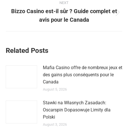
NEXT
Bizzo Casino est-il sûr ? Guide complet et
Next
avis pour le Canada
post:
Related Posts
Mafia Casino offre de nombreux jeux et
des gains plus conséquents pour le
Canada
August 5, 2026
Stawki na Własnych Zasadach:
Oscarspin Dopasowuje Limity dla
Polski
August 3, 2026