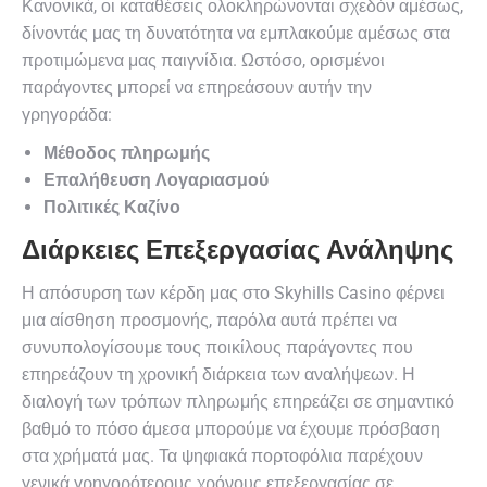
Κανονικά, οι καταθέσεις ολοκληρώνονται σχεδόν αμέσως,
δίνοντάς μας τη δυνατότητα να εμπλακούμε αμέσως στα
προτιμώμενα μας παιγνίδια. Ωστόσο, ορισμένοι
παράγοντες μπορεί να επηρεάσουν αυτήν την
γρηγοράδα:
Μέθοδος πληρωμής
Επαλήθευση Λογαριασμού
Πολιτικές Καζίνο
Διάρκειες Επεξεργασίας Ανάληψης
Η απόσυρση των κέρδη μας στο Skyhills Casino φέρνει
μια αίσθηση προσμονής, παρόλα αυτά πρέπει να
συνυπολογίσουμε τους ποικίλους παράγοντες που
επηρεάζουν τη χρονική διάρκεια των αναλήψεων. Η
διαλογή των τρόπων πληρωμής επηρεάζει σε σημαντικό
βαθμό το πόσο άμεσα μπορούμε να έχουμε πρόσβαση
στα χρήματά μας. Τα ψηφιακά πορτοφόλια παρέχουν
γενικά γρηγορότερους χρόνους επεξεργασίας σε