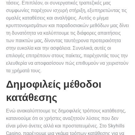
τάσεις. Επιπλέον, οι συνεργατικές τραπεζικές μας
συμφωνίες παρέχουν ισχυρή στήριξη, εξυπηρετώντας τις
ομαλές καταθέσεις και αναλήψεις. Αυτός ο μίγμα
κρυπτονομισμάτων και παραδοσιακών μεθόδων μας δίνει
τη δυνατότητα να καλύπτουμε τις διάφορες απαιτήσεις
των παικτών μας, δίνοντας ταυτόχρονα προτεραιότητα
στην ευκολία και την ασφάλεια. Συνολικά, αυτές οι
επιλογές επιτρέπουν στους παίκτες, παρέχοντάς τους την
ελευθερία να αποφασίσουν πώς επιθυμούν να χειριστούν
τα χρήματά τους.
Δημοφιλείς μέθοδοι
κατάθεσης
Ενώ ανακαλύπτουμε τις δημοφιλείς τρόπους κατάθεσης,
κατανοούμε ότι οι χρήστες αναζητούν λύσεις που δεν
είναι μόνο άνετες αλλά και προστατευμένες. Στο Skyhills
Casino, παρέχουμε μια γκάμα τρόπων κατάθεσης για να