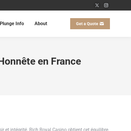
X
Instagram
page
page
Plunge Info
About
opens
opens
Get a Quote
in
in
new
new
window
window
 Honnête en France
r et intégrité. Rich Royal Casino obtient cet équilibre.