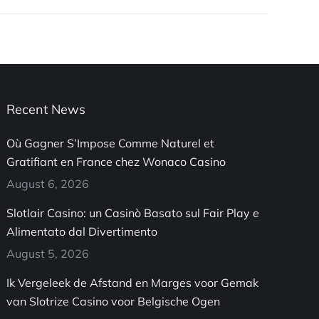
Recent News
Où Gagner S’Impose Comme Naturel et
Gratifiant en France chez Wonaco Casino
August 6, 2026
Slotlair Casino: un Casinò Basato sul Fair Play e
Alimentato dal Divertimento
August 5, 2026
Ik Vergeleek de Afstand en Marges voor Gemak
van Slotrize Casino voor Belgische Ogen