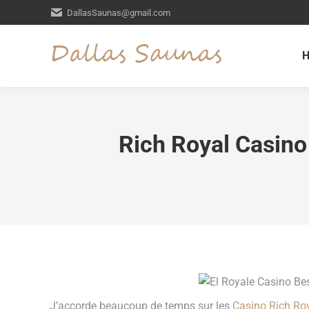
DallasSaunas@gmail.com
Rich Royal Casino
J’accorde beaucoup de temps sur les
Casino Rich Ro