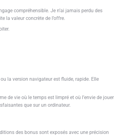
angage compréhensible. Je n’ai jamais perdu des
 la valeur concrète de l’offre.
iter.
 la version navigateur est fluide, rapide. Elle
hme de vie où le temps est limpré et où l’envie de jouer
isfaisantes que sur un ordinateur.
 conditions des bonus sont exposés avec une précision