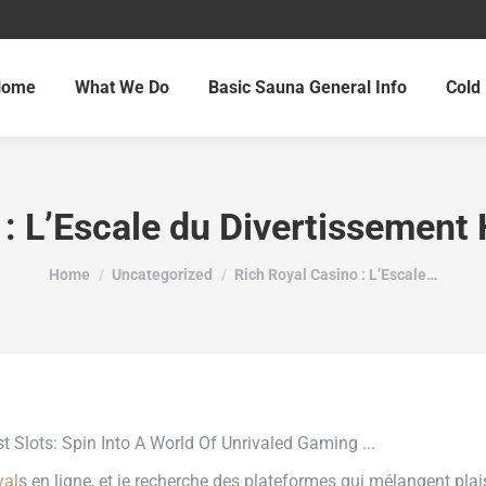
Home
What We Do
Basic Sauna General Info
Cold 
 : L’Escale du Divertissement
You are here:
Home
Uncategorized
Rich Royal Casino : L’Escale…
yal
s en ligne, et je recherche des plateformes qui mélangent plaisi