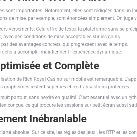
lles sont importantes. Notamment, elles sont rédigées dans un l
ns de mise, par exemple, sont énoncées simplement. On juge vite
rs versements. Cela offre de tester la plateforme sans se précip
s, avec des conditions de mise acceptables sur les gains.
ère par des avantages concrets, qui progressent avec le temps.
défis à accomplir, maintiennent l’expérience dynamique.
ptimisée et Complète
sation de Rich Royal Casino sur mobile est remarquable. L’app ou
Les graphismes restent superbes et les transactions protégées.
ursuit partout, sans perdre en qualité. C’est essentiel avec un ryt
bien conçue, ce qui procure les sessions sur petit écran aussi sat
ment Inébranlable
 clarté absolue. Sur ce site, les règles des jeux , les RTP et les