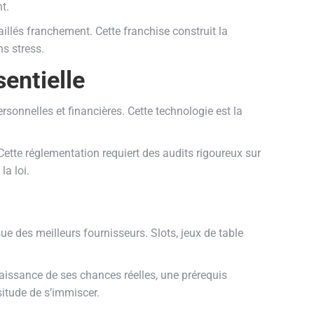
t.
taillés franchement. Cette franchise construit la
ns stress.
sentielle
sonnelles et financières. Cette technologie est la
ette réglementation requiert des audits rigoureux sur
la loi.
ue des meilleurs fournisseurs. Slots, jeux de table
naissance de ses chances réelles, une prérequis
situde de s’immiscer.