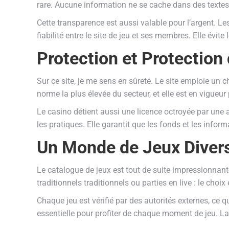
rare. Aucune information ne se cache dans des texte
Cette transparence est aussi valable pour l’argent. Les
fiabilité entre le site de jeu et ses membres. Elle évi
Protection et Protection 
Sur ce site, je me sens en sûreté. Le site emploie un 
norme la plus élevée du secteur, et elle est en vigue
Le casino détient aussi une licence octroyée par une
les pratiques. Elle garantit que les fonds et les inform
Un Monde de Jeux Diversi
Le catalogue de jeux est tout de suite impressionnante
traditionnels traditionnels ou parties en live : le choix
Chaque jeu est vérifié par des autorités externes, ce 
essentielle pour profiter de chaque moment de jeu. La