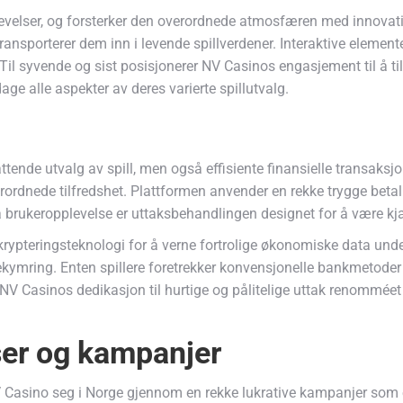
plevelser, og forsterker den overordnede atmosfæren med innova
transporterer dem inn i levende spillverdener. Interaktive element
il syvende og sist posisjonerer NV Casinos engasjement til å ti
age alle aspekter av deres varierte spillutvalg.
attende utvalg av spill, men også effisiente finansielle transaksj
verordnede tilfredshet. Plattformen anvender en rekke trygge beta
brukeropplevelse er uttaksbehandlingen designet for å være kjapp
 krypteringsteknologi for å verne fortrolige økonomiske data under
 bekymring. Enten spillere foretrekker konvensjonelle bankmetod
rer NV Casinos dedikasjon til hurtige og pålitelige uttak renommé
ser og kampanjer
Casino seg i Norge gjennom en rekke lukrative kampanjer som er