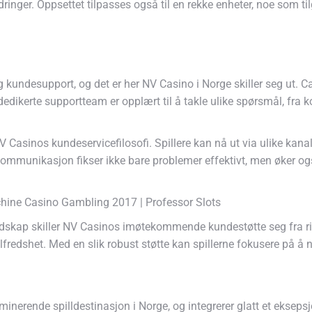
ringer. Oppsettet tilpasses også til en rekke enheter, noe som ti
g kundesupport, og det er her NV Casino i Norge skiller seg ut. Ca
 dedikerte supportteam er opplært til å takle ulike spørsmål, fra 
sinos kundeservicefilosofi. Spillere kan nå ut via ulike kanaler,
 kommunikasjon fikser ikke bare problemer effektivt, men øker ogs
ndskap skiller NV Casinos imøtekommende kundestøtte seg fra riv
ilfredshet. Med en slik robust støtte kan spillerne fokusere på å 
erende spilldestinasjon i Norge, og integrerer glatt et eksepsj