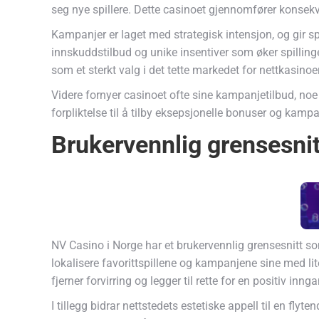
seg nye spillere. Dette casinoet gjennomfører konse
Kampanjer er laget med strategisk intensjon, og gir sp
innskuddstilbud og unike insentiver som øker spillinge
som et sterkt valg i det tette markedet for nettkasinoer
Videre fornyer casinoet ofte sine kampanjetilbud, noe s
forpliktelse til å tilby eksepsjonelle bonuser og kampan
Brukervennlig grensesnit
NV Casino i Norge har et brukervennlig grensesnitt som
lokalisere favorittspillene og kampanjene sine med lit
fjerner forvirring og legger til rette for en positiv innga
I tillegg bidrar nettstedets estetiske appell til en fly