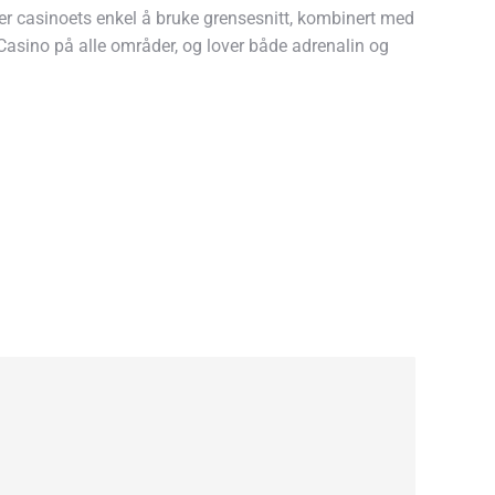
over casinoets enkel å bruke grensesnitt, kombinert med
Casino på alle områder, og lover både adrenalin og