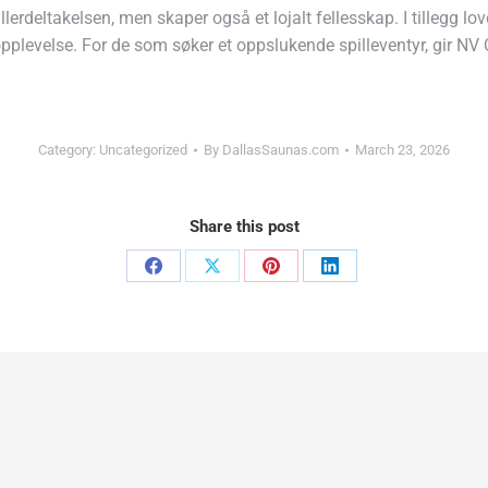
erdeltakelsen, men skaper også et lojalt fellesskap. I tillegg l
pplevelse. For de som søker et oppslukende spilleventyr, gir NV 
Category:
Uncategorized
By
DallasSaunas.com
March 23, 2026
Share this post
Share
Share
Share
Share
on
on
on
on
Facebook
X
Pinterest
LinkedIn