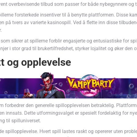
kvent overbevisende tilbud som passer for både nybegynnere o
illerne forsterkede insentiver til å benytte plattformen. Disse 
n på tvers av varierte kasinospill. Ved å flette inn disse tilbude
.
om sikrer at spillerne forblir engasjerte og entusiastiske for sp
jer i stor grad til brukertilfredshet, styrker lojalitet og øker den
t og opplevelse
 forbedrer den generelle spillopplevelsen betraktelig. Plattforme
en innsats. Dette utformingsvalget er spesielt fordelaktig for nye
ng til spilluniverset.
tende spillopplevelse. Hvert spill lastes raskt og opererer uten pr