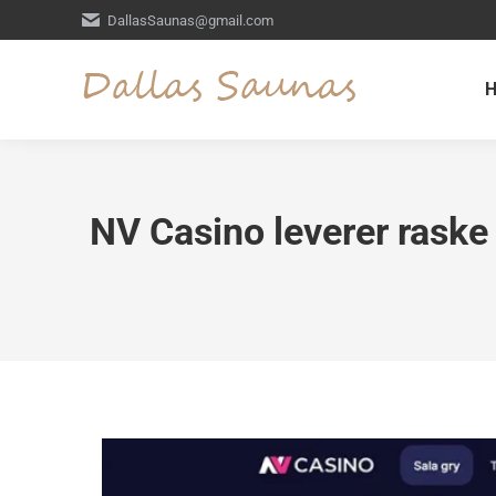
DallasSaunas@gmail.com
NV Casino leverer raske 