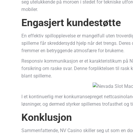
seg utelukkende på moroen i stedet for tekniske utford
mobiler.
Engasjert kundestøtte
En effektiv spillopplevelse er mangelfull uten troverdi
spillerne får skreddersydd hjelp når det trengs. Deres
fremmer en betryggende atmosfære for brukerne.
Responsiv kommunikasjon er et karakteristikum på NV Ca
forsikring om raske svar. Denne forpliktelsen til rask
blant spillerne.
I et kontinuerlig mer konkurransepreget nettcasinola
løsninger, og dermed styrker spillernes trofasthet og t
Konklusjon
Sammenfattende, NV Casino skiller seg ut som en domin