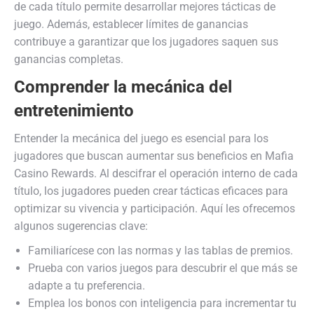
de cada título permite desarrollar mejores tácticas de
juego. Además, establecer límites de ganancias
contribuye a garantizar que los jugadores saquen sus
ganancias completas.
Comprender la mecánica del
entretenimiento
Entender la mecánica del juego es esencial para los
jugadores que buscan aumentar sus beneficios en Mafia
Casino Rewards. Al descifrar el operación interno de cada
título, los jugadores pueden crear tácticas eficaces para
optimizar su vivencia y participación. Aquí les ofrecemos
algunos sugerencias clave:
Familiarícese con las normas y las tablas de premios.
Prueba con varios juegos para descubrir el que más se
adapte a tu preferencia.
Emplea los bonos con inteligencia para incrementar tu