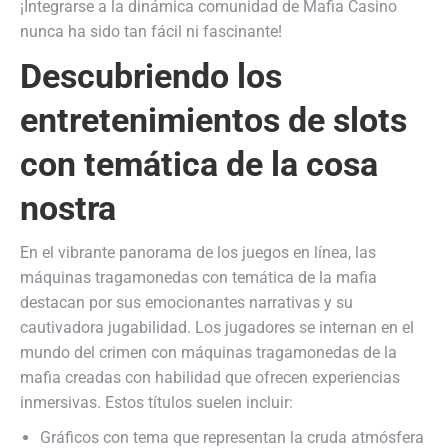
¡Integrarse a la dinámica comunidad de Mafia Casino
nunca ha sido tan fácil ni fascinante!
Descubriendo los
entretenimientos de slots
con temática de la cosa
nostra
En el vibrante panorama de los juegos en línea, las
máquinas tragamonedas con temática de la mafia
destacan por sus emocionantes narrativas y su
cautivadora jugabilidad. Los jugadores se internan en el
mundo del crimen con máquinas tragamonedas de la
mafia creadas con habilidad que ofrecen experiencias
inmersivas. Estos títulos suelen incluir:
Gráficos con tema que representan la cruda atmósfera