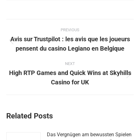
Post
PREVIOUS
navigation
Avis sur Trustpilot : les avis que les joueurs
Previous
pensent du casino Legiano en Belgique
post:
NEXT
High RTP Games and Quick Wins at Skyhills
Next
Casino for UK
post:
Related Posts
Das Vergnügen am bewussten Spielen