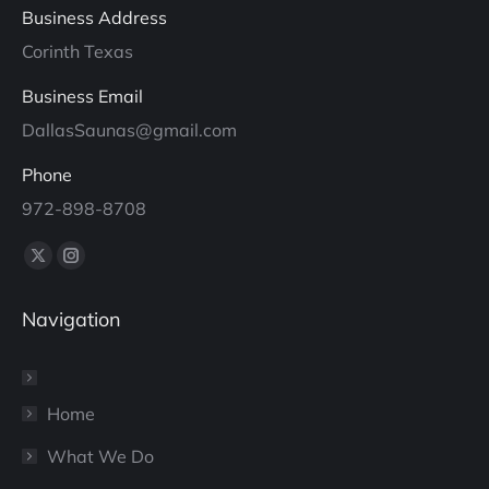
Business Address
Corinth Texas
Business Email
DallasSaunas@gmail.com
Phone
972-898-8708
Find us on:
X
Instagram
page
page
Navigation
opens
opens
in
in
new
new
window
window
Home
What We Do