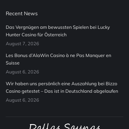
Recent News
Das Vergnügen am bewussten Spielen bei Lucky
Hunter Casino für Österreich
August 7, 2026
Les Bonus d’AlaWin Casino à ne Pas Manquer en
Suisse
August 6, 2026
Wir haben uns persönlich eine Auszahlung bei Bizzo
Casino getestet – Das ist in Deutschland abgelaufen
August 6, 2026