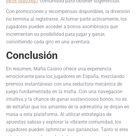
6e381ba038a7
comunidad para obtener sugerencias.
Con promociones y recompensas disponibles, la diversión
no termina al registrarse. Al tomar parte activamente, los
jugadores pueden acceder a bonos asombrosos que
incrementan su posibilidad para jugar y ganar,
convirtiendo cada giro en una aventura.
Conclusión
En resumen, Mafia Casino ofrece una experiencia
emocionante para los jugadores en España, mezclando
premios instantáneas con una seductora mecánica de
juego fundamentada en la mafia. Con una navegación
intuitiva y la chance de ganar sustanciosos bonos, no es
de extrañar que los amantes de la adrenalina se dirijan en
masa a esta plataforma. Al utilizar estrategias de
apuestas sabias y explorar la vibrante comunidad, los
jugadores pueden optimizar sus ganancias. Tanto si eres