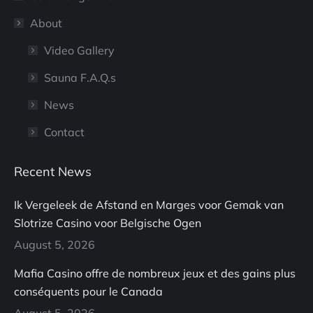
About
Video Gallery
Sauna F.A.Q.s
News
Contact
Recent News
Ik Vergeleek de Afstand en Marges voor Gemak van
Slotrize Casino voor Belgische Ogen
August 5, 2026
Mafia Casino offre de nombreux jeux et des gains plus
conséquents pour le Canada