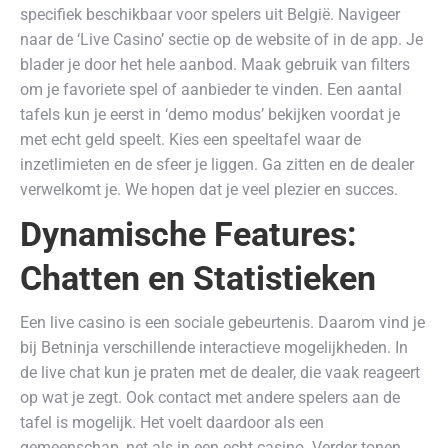
specifiek beschikbaar voor spelers uit België. Navigeer
naar de ‘Live Casino’ sectie op de website of in de app. Je
blader je door het hele aanbod. Maak gebruik van filters
om je favoriete spel of aanbieder te vinden. Een aantal
tafels kun je eerst in ‘demo modus’ bekijken voordat je
met echt geld speelt. Kies een speeltafel waar de
inzetlimieten en de sfeer je liggen. Ga zitten en de dealer
verwelkomt je. We hopen dat je veel plezier en succes.
Dynamische Features:
Chatten en Statistieken
Een live casino is een sociale gebeurtenis. Daarom vind je
bij Betninja verschillende interactieve mogelijkheden. In
de live chat kun je praten met de dealer, die vaak reageert
op wat je zegt. Ook contact met andere spelers aan de
tafel is mogelijk. Het voelt daardoor als een
gemeenschap, net als in een echt casino. Verder tonen