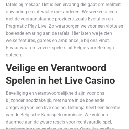
tafels bij mekaar. Het is een ervaring die gaat om realiteit,
opwinding en interactie met anderen. We werken alleen
met de vooraanstaande providers, zoals Evolution en
Pragmatic Play Live. Zo waarborgen we voor een vlotte en
boeiende ervaring aan de tafels. Hier laten we je zien
welke features, games en ambiance je bij ons vindt.
Ervaar waarom zoveel spelers uit België voor Betninja
opteren.
Veilige en Verantwoord
Spelen in het Live Casino
Beveiliging en verantwoordelijkheid zijn voor ons
bijzonder noodzakelijk, met name in de boeiende
omgeving van een live casino. Betninja heeft een licentie
van de Belgische Kansspelcommissie. We voldoen
daarmee aan de zware regels voor rechtvaardig spel,