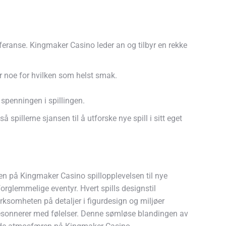
referanse. Kingmaker Casino leder an og tilbyr en rekke
r noe for hvilken som helst smak.
 spenningen i spillingen.
spillerne sjansen til å utforske nye spill i sitt eget
onen på Kingmaker Casino spillopplevelsen til nye
orglemmelige eventyr. Hvert spills designstil
erksomheten på detaljer i figurdesign og miljøer
 resonnerer med følelser. Denne sømløse blandingen av