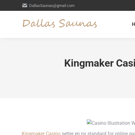
DallasSaunas@gmail.com
Kingmaker Casin
Kingmaker Casino
setter en ny standard for online gam