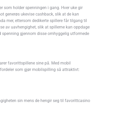
oner som holder spenningen i gang. Hver uke gir
mot generøs ukevise cashback, slik at de kan
 mer, ettersom dedikerte spillere får tilgang til
lse av uavhengighet, slik at spillerne kan oppdage
t med spenning gjennom disse omhyggelig utformede
arer favorittspillene sine på. Med mobil
fordeler som gjør mobilspilling så attraktivt:
igheten sin mens de hengir seg til favorittcasino