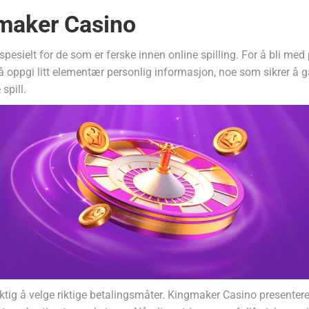
gmaker Casino
esielt for de som er ferske innen online spilling. For å bli med
 oppgi litt elementær personlig informasjon, noe som sikrer å gar
spill.
ktig å velge riktige betalingsmåter. Kingmaker Casino presenterer e