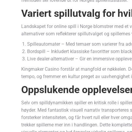
fremtiden ser lovende ut for Norges spillentusiaster.
Variert spillutvalg for hv
Landskapet for online spill i Norge blomstrer med et va
alternativer som reflekterer spillutvalget og spillernes
Spilleautomater – Med temaer som varierer fra adve
Bordspill – Inkludert klassiske favoritter som blackj
Live dealer-alternativer – Gir en immersive oppleve
Kingmaker Casino forstår at mangfold er nøkkelen. Denne
tempo, og fremmer en kultur preget av uavhengighet 
Oppslukende opplevelser:
Selv om spilldynamikken spiller en kritisk rolle i spi
høyder. Med fantastisk visuell narrativ transporteres 
forsterker intensiteten, og får hvert rull eller hver o
trekker spillerne mer inn i handlingen. Dette komplet