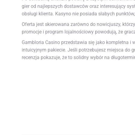
gier od najlepszych dostawców oraz interesujący sys
obsługi klienta. Kasyno nie posiada słabych punktów, 
Oferta jest skierowana zarówno do nowicjuszy, którzy
promocje i program lojalnościowy powodują, że gracz
Gambloria Casino przedstawia się jako kompletna i 
intuicyjnym pakiecie. Jeśli potrzebujesz miejsca do g
recenzja pokazuje, że to solidny wybór na długoterm