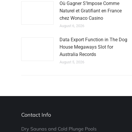
Où Gagner S’Impose Comme
Naturel et Gratifiant en France
chez Wonaco Casino
August 6, 2026
Data Export Function in The Dog
House Megaways Slot for
Australia Records
August 5, 2026
Contact Info
Dry Saunas and Cold Plunge Pools