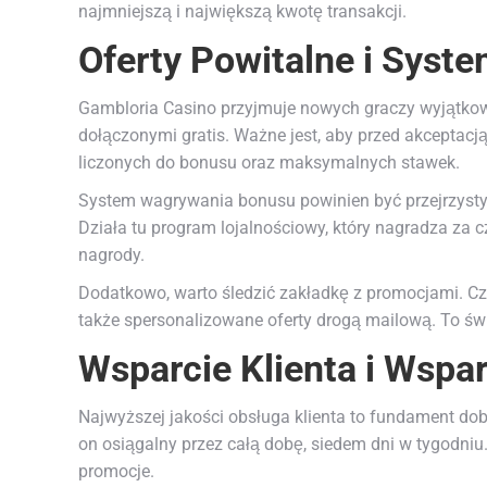
najmniejszą i największą kwotę transakcji.
Oferty Powitalne i Syst
Gambloria Casino przyjmuje nowych graczy wyjątkow
dołączonymi gratis. Ważne jest, aby przed akceptacj
liczonych do bonusu oraz maksymalnych stawek.
System wagrywania bonusu powinien być przejrzysty 
Działa tu program lojalnościowy, który nagradza za
nagrody.
Dodatkowo, warto śledzić zakładkę z promocjami. Czę
także spersonalizowane oferty drogą mailową. To św
Wsparcie Klienta i Wspar
Najwyższej jakości obsługa klienta to fundament do
on osiągalny przez całą dobę, siedem dni w tygodniu
promocje.