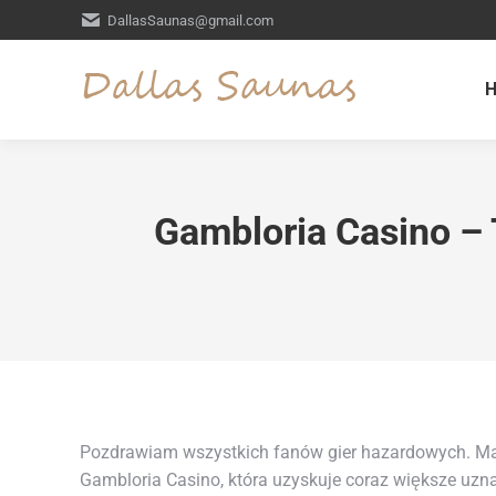
DallasSaunas@gmail.com
Gambloria Casino –
Pozdrawiam wszystkich fanów gier hazardowych. Mam 
Gambloria Casino, która uzyskuje coraz większe uznan