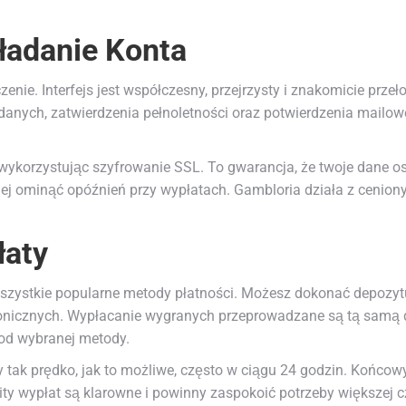
ładanie Konta
ie. Interfejs jest współczesny, przejrzysty i znakomicie przełoż
ych, zatwierdzenia pełnoletności oraz potwierdzenia mailowej
ykorzystując szyfrowanie SSL. To gwarancja, że twoje dane 
niej ominąć opóźnień przy wypłatach. Gambloria działa z ceni
łaty
wszystkie popularne metody płatności. Możesz dokonać depozy
ktronicznych. Wypłacanie wygranych przeprowadzane są tą samą d
 od wybranej metody.
y tak prędko, jak to możliwe, często w ciągu 24 godzin. Końcow
ity wypłat są klarowne i powinny zaspokoić potrzeby większej 