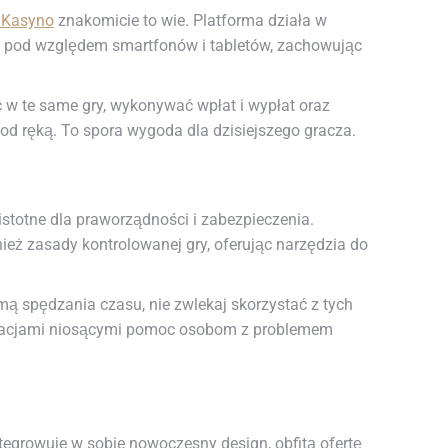
 Kasyno
znakomicie to wie. Platforma działa w
na pod względem smartfonów i tabletów, zachowując
 w te same gry, wykonywać wpłat i wypłat oraz
pod ręką. To spora wygoda dla dzisiejszego gracza.
istotne dla praworządności i zabezpieczenia.
ież zasady kontrolowanej gry, oferując narzędzia do
rmą spędzania czasu, nie zwlekaj skorzystać z tych
nizacjami niosącymi pomoc osobom z problemem
egrowuje w sobie nowoczesny design, obfitą ofertę