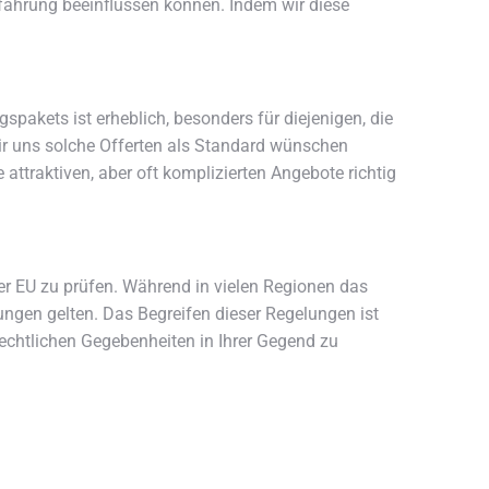
rfahrung beeinflussen können. Indem wir diese
gspakets ist erheblich, besonders für diejenigen, die
wir uns solche Offerten als Standard wünschen
attraktiven, aber oft komplizierten Angebote richtig
er EU zu prüfen. Während in vielen Regionen das
ungen gelten. Das Begreifen dieser Regelungen ist
 rechtlichen Gegebenheiten in Ihrer Gegend zu