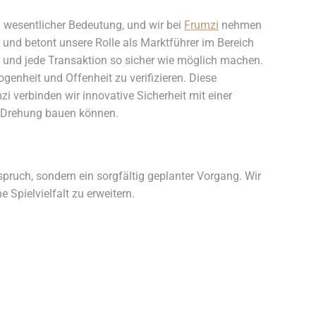
on wesentlicher Bedeutung, und wir bei
Frumzi
nehmen
ch und betont unsere Rolle als Marktführer im Bereich
n und jede Transaktion so sicher wie möglich machen.
enheit und Offenheit zu verifizieren. Diese
i verbinden wir innovative Sicherheit mit einer
er Drehung bauen können.
spruch, sondern ein sorgfältig geplanter Vorgang. Wir
 Spielvielfalt zu erweitern.