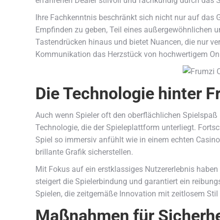
erfahrenen Dealer stilvoll und fachkundig durch das 
Ihre Fachkenntnis beschränkt sich nicht nur auf das
Empfinden zu geben, Teil eines außergewöhnlichen un
Tastendrücken hinaus und bietet Nuancen, die nur ver
Kommunikation das Herzstück von hochwertigem Onl
Die Technologie hinter 
Auch wenn Spieler oft den oberflächlichen Spielspaß i
Technologie, die der Spieleplattform unterliegt. Forts
Spiel so immersiv anfühlt wie in einem echten Casino
brillante Grafik sicherstellen.
Mit Fokus auf ein erstklassiges Nutzererlebnis haben 
steigert die Spielerbindung und garantiert ein reibun
Spielen, die zeitgemäße Innovation mit zeitlosem Sti
Maßnahmen für Sicherhei