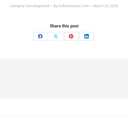
Category:
Uncategorized
By
DallasSaunas.com
March 23, 2026
Share this post
Share
Share
Share
Share
on
on
on
on
Facebook
X
Pinterest
LinkedIn