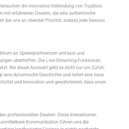
tersuchen die innovative Verbindung von Tradition
ren mit erfahrenen Dealern, die eine authentische
n bei uns an oberster Priorität, sodass jede Session
Spektrum an Spielerpräferenzen umfasst und
lungen übertreffen. Die Live-Streaming-Funktionen,
tzt. Bei dieser Auswahl geht es nicht nur um Zufall,
igt eine dynamische Geschichte und liefert eine neue
ntizität und Innovation und gewährleistet, dass unser
den professionellen Dealern. Diese Interaktionen
e unmittelbare Kommunikation führen uns die