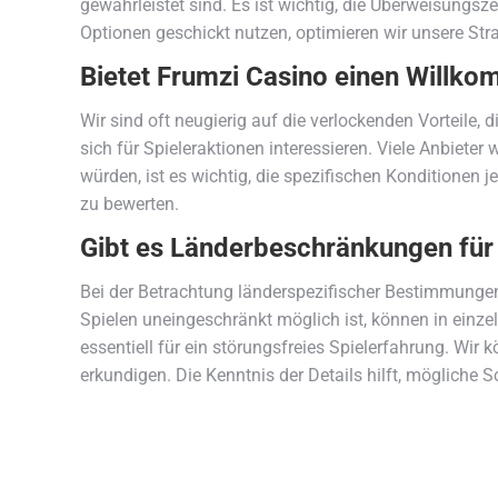
gewährleistet sind. Es ist wichtig, die Überweisungs
Optionen geschickt nutzen, optimieren wir unsere Str
Bietet Frumzi Casino einen Willk
Wir sind oft neugierig auf die verlockenden Vorteile, 
sich für Spieleraktionen interessieren. Viele Anbiet
würden, ist es wichtig, die spezifischen Konditionen 
zu bewerten.
Gibt es Länderbeschränkungen für
Bei der Betrachtung länderspezifischer Bestimmungen
Spielen uneingeschränkt möglich ist, können in einze
essentiell für ein störungsfreies Spielerfahrung. Wir 
erkundigen. Die Kenntnis der Details hilft, mögliche