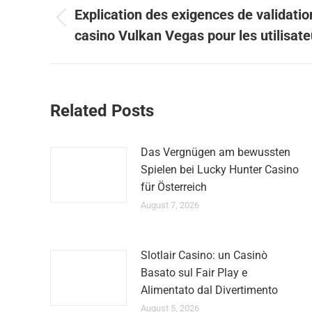
navigation
Explication des exigences de validatio
Previous
casino Vulkan Vegas pour les utilisate
post:
Related Posts
Das Vergnügen am bewussten
Spielen bei Lucky Hunter Casino
für Österreich
August 7, 2026
Slotlair Casino: un Casinò
Basato sul Fair Play e
Alimentato dal Divertimento
August 5, 2026