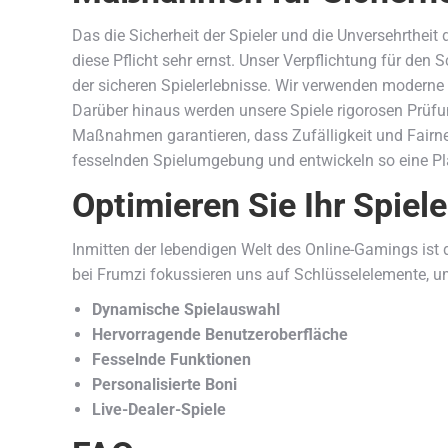
Das die Sicherheit der Spieler und die Unversehrtheit
diese Pflicht sehr ernst. Unser Verpflichtung für den S
der sicheren Spielerlebnisse. Wir verwenden moderne
Darüber hinaus werden unsere Spiele rigorosen Prüfun
Maßnahmen garantieren, dass Zufälligkeit und Fairness
fesselnden Spielumgebung und entwickeln so eine Plat
Optimieren Sie Ihr Spiele
Inmitten der lebendigen Welt des Online-Gamings ist d
bei Frumzi fokussieren uns auf Schlüsselelemente, um 
Dynamische Spielauswahl
Hervorragende Benutzeroberfläche
Fesselnde Funktionen
Personalisierte Boni
Live-Dealer-Spiele