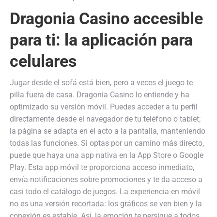
Dragonia Casino accesible
para ti: la aplicación para
celulares
Jugar desde el sofá está bien, pero a veces el juego te
pilla fuera de casa. Dragonia Casino lo entiende y ha
optimizado su versión móvil. Puedes acceder a tu perfil
directamente desde el navegador de tu teléfono o tablet;
la página se adapta en el acto a la pantalla, manteniendo
todas las funciones. Si optas por un camino más directo,
puede que haya una app nativa en la App Store o Google
Play. Esta app móvil te proporciona acceso inmediato,
envía notificaciones sobre promociones y te da acceso a
casi todo el catálogo de juegos. La experiencia en móvil
no es una versión recortada: los gráficos se ven bien y la
conexión es estable. Así, la emoción te persigue a todos