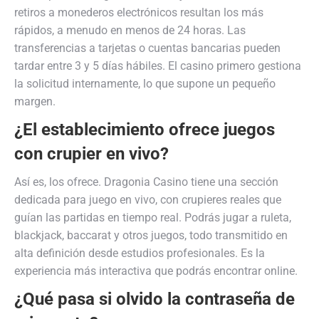
retiros a monederos electrónicos resultan los más
rápidos, a menudo en menos de 24 horas. Las
transferencias a tarjetas o cuentas bancarias pueden
tardar entre 3 y 5 días hábiles. El casino primero gestiona
la solicitud internamente, lo que supone un pequeño
margen.
¿El establecimiento ofrece juegos
con crupier en vivo?
Así es, los ofrece. Dragonia Casino tiene una sección
dedicada para juego en vivo, con crupieres reales que
guían las partidas en tiempo real. Podrás jugar a ruleta,
blackjack, baccarat y otros juegos, todo transmitido en
alta definición desde estudios profesionales. Es la
experiencia más interactiva que podrás encontrar online.
¿Qué pasa si olvido la contraseña de