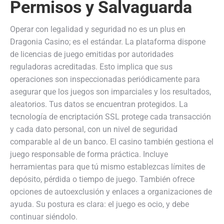
Permisos y Salvaguarda
Operar con legalidad y seguridad no es un plus en
Dragonia Casino; es el estándar. La plataforma dispone
de licencias de juego emitidas por autoridades
reguladoras acreditadas. Esto implica que sus
operaciones son inspeccionadas periódicamente para
asegurar que los juegos son imparciales y los resultados,
aleatorios. Tus datos se encuentran protegidos. La
tecnología de encriptación SSL protege cada transacción
y cada dato personal, con un nivel de seguridad
comparable al de un banco. El casino también gestiona el
juego responsable de forma práctica. Incluye
herramientas para que tú mismo establezcas límites de
depósito, pérdida o tiempo de juego. También ofrece
opciones de autoexclusión y enlaces a organizaciones de
ayuda. Su postura es clara: el juego es ocio, y debe
continuar siéndolo.