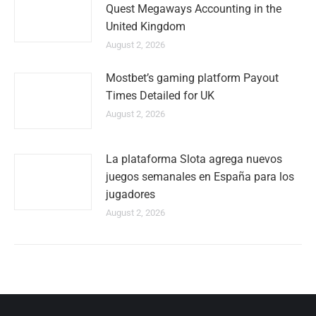
Quest Megaways Accounting in the
United Kingdom
August 2, 2026
Mostbet’s gaming platform Payout
Times Detailed for UK
August 2, 2026
La plataforma Slota agrega nuevos
juegos semanales en España para los
jugadores
August 2, 2026