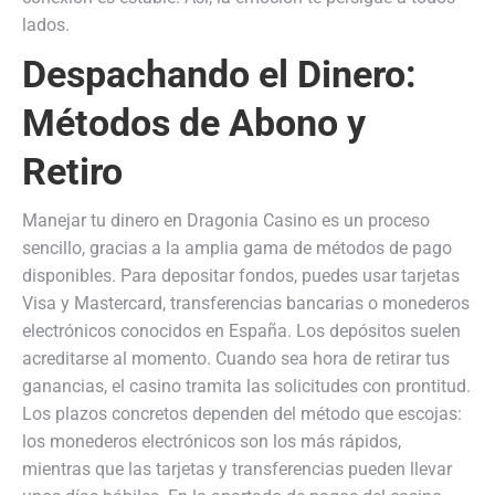
lados.
Despachando el Dinero:
Métodos de Abono y
Retiro
Manejar tu dinero en Dragonia Casino es un proceso
sencillo, gracias a la amplia gama de métodos de pago
disponibles. Para depositar fondos, puedes usar tarjetas
Visa y Mastercard, transferencias bancarias o monederos
electrónicos conocidos en España. Los depósitos suelen
acreditarse al momento. Cuando sea hora de retirar tus
ganancias, el casino tramita las solicitudes con prontitud.
Los plazos concretos dependen del método que escojas:
los monederos electrónicos son los más rápidos,
mientras que las tarjetas y transferencias pueden llevar