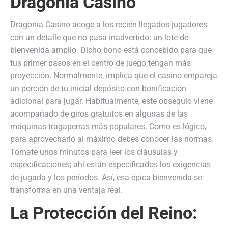
Dragonia Casino
Dragonia Casino acoge a los recién llegados jugadores
con un detalle que no pasa inadvertido: un lote de
bienvenida amplio. Dicho bono está concebido para que
tus primer pasos en el centro de juego tengan más
proyección. Normalmente, implica que el casino empareja
un porción de tu inicial depósito con bonificación
adicional para jugar. Habitualmente, este obsequio viene
acompañado de giros gratuitos en algunas de las
máquinas tragaperras más populares. Como es lógico,
para aprovecharlo al máximo debes conocer las normas.
Tómate unos minutos para leer los cláusulas y
especificaciones; ahí están especificados los exigencias
de jugada y los períodos. Así, esa épica bienvenida se
transforma en una ventaja real.
La Protección del Reino: