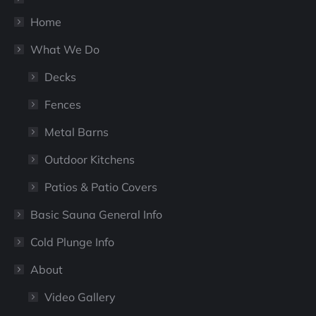
new
new
window
window
Home
What We Do
Decks
Fences
Metal Barns
Outdoor Kitchens
Patios & Patio Covers
Basic Sauna General Info
Cold Plunge Info
About
Video Gallery