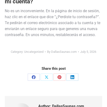
mi cuenta?
No es un inconveniente. En la página de inicio de sesión,
haz clic en el enlace que dice “¿Perdiste tu contraseña?”.
Te pedirán el correo electrónico asociado a tu cuenta y te
enviarán un enlace seguro para que generes una nueva
contraseña. En unos minutos, restablecerás el acceso.
Category:
Uncategorized
By
DallasSaunas.com
July 5, 2026
Share this post
Share
Share
Share
Share
on
on
on
on
Facebook
X
Pinterest
LinkedIn
Author:
DallasSaunas.com