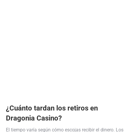
¿Cuánto tardan los retiros en
Dragonia Casino?
El tiempo varía según cómo escojas recibir el dinero. Los