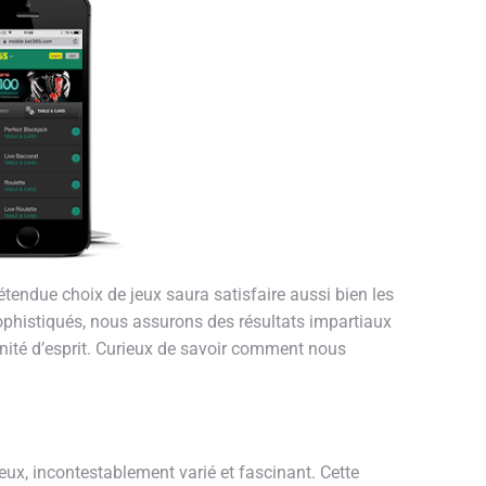
endue choix de jeux saura satisfaire aussi bien les
phistiqués, nous assurons des résultats impartiaux
rénité d’esprit. Curieux de savoir comment nous
ux, incontestablement varié et fascinant. Cette