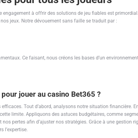
tre engagement à offrir des solutions de jeu fiables est primord
de nos jeux. Notre dévouement sans faille se traduit par :
amentaux. Ce faisant, nous créons les bases d’un environnement 
 pour jouer au casino Bet365 ?
s efficaces. Tout d’abord, analysons notre situation financière
er cette limite. Appliquons des astuces budgétaires, comme segme
 nos pertes afin d’ajuster nos stratégies. Grâce à une gestion r
s l’expertise.