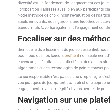
diversité est un fondement de l’engagement des joue
l’proposition s’adresse aussi bien aux participants cla
Notre méthode de choix inclut l’évaluation de l’partici
sujets innovants, nous gardons une ludothèque active 
étendu, mais favorise également l’engagement contin
Focaliser sur des méthod
Bien que le divertissement du jeu soit essentiel, nous
pour nous que nos joueurs
profitent
non seulement d’u
envers un jeu équitable est attesté par des audits str
algorithmes et des technologies de pointe conçus pour
Le jeu responsable n’est pas qu’une simple règle, c’e
vos pratiques de jeu, garantissant ainsi une approche
engagement envers l’intégrité et vous permet de pren
Navigation sur une plate