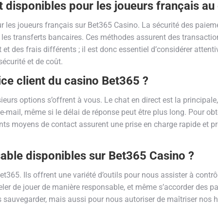
 disponibles pour les joueurs français au
les joueurs français sur Bet365 Casino. La sécurité des paiemen
et les transferts bancaires. Ces méthodes assurent des transacti
t des frais différents ; il est donc essentiel d’considérer attent
écurité et de coût.
ce client du casino Bet365 ?
ieurs options s’offrent à vous. Le chat en direct est la principal
mail, même si le délai de réponse peut être plus long. Pour obt
érents moyens de contact assurent une prise en charge rapide et 
nsable disponibles sur Bet365 Casino ?
365. Ils offrent une variété d’outils pour nous assister à contr
eler de jouer de manière responsable, et même s’accorder des pa
 sauvegarder, mais aussi pour nous autoriser de maîtriser nos h