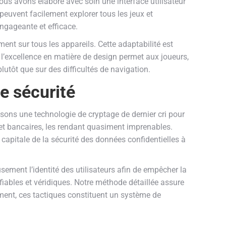
us avons élaboré avec soin une interface utilisateur
s peuvent facilement explorer tous les jeux et
engageante et efficace.
ment sur tous les appareils. Cette adaptabilité est
 l’excellence en matière de design permet aux joueurs,
utôt que sur des difficultés de navigation.
e sécurité
sons une technologie de cryptage de dernier cri pour
 et bancaires, les rendant quasiment imprenables.
capitale de la sécurité des données confidentielles à
usement l’identité des utilisateurs afin de empêcher la
 fiables et véridiques. Notre méthode détaillée assure
vement, ces tactiques constituent un système de