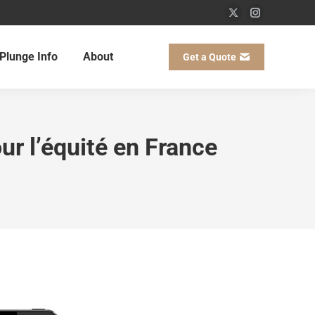
X
Instagram
page
page
Plunge Info
About
opens
opens
Get a Quote
in
in
new
new
window
window
ur l’équité en France