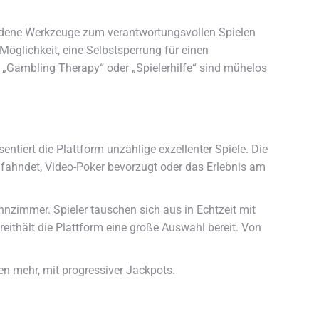
hiedene Werkzeuge zum verantwortungsvollen Spielen
e Möglichkeit, eine Selbstsperrung für einen
„Gambling Therapy“ oder „Spielerhilfe“ sind mühelos
tiert die Plattform unzählige exzellenter Spiele. Die
s fahndet, Video-Poker bevorzugt oder das Erlebnis am
nzimmer. Spieler tauschen sich aus in Echtzeit mit
reithält die Plattform eine große Auswahl bereit. Von
en mehr, mit progressiver Jackpots.