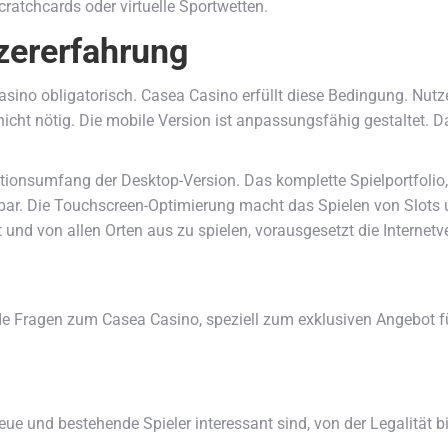
Scratchcards oder virtuelle Sportwetten.
zererfahrung
asino obligatorisch. Casea Casino erfüllt diese Bedingung. Nutze
nicht nötig. Die mobile Version ist anpassungsfähig gestaltet. 
ktionsumfang der Desktop-Version. Das komplette Spielportfolio
ar. Die Touchscreen-Optimierung macht das Spielen von Slots u
it und von allen Orten aus zu spielen, vorausgesetzt die Internetv
 Fragen zum Casea Casino, speziell zum exklusiven Angebot für 
ue und bestehende Spieler interessant sind, von der Legalität b