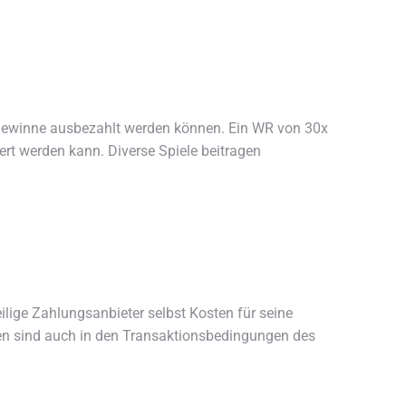
Gewinne ausbezahlt werden können. Ein WR von 30x
rt werden kann. Diverse Spiele beitragen
ilige Zahlungsanbieter selbst Kosten für seine
hren sind auch in den Transaktionsbedingungen des