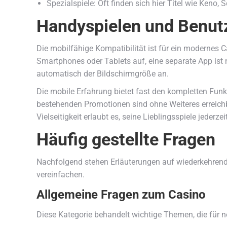
Spezialspiele: Oft finden sich hier Titel wie Keno, 
Handyspielen und Benut
Die mobilfähige Kompatibilität ist für ein modernes C
Smartphones oder Tablets auf, eine separate App ist 
automatisch der Bildschirmgröße an.
Die mobile Erfahrung bietet fast den kompletten Fun
bestehenden Promotionen sind ohne Weiteres erreichb
Vielseitigkeit erlaubt es, seine Lieblingsspiele jederze
Häufig gestellte Fragen
Nachfolgend stehen Erläuterungen auf wiederkehrende
vereinfachen.
Allgemeine Fragen zum Casino
Diese Kategorie behandelt wichtige Themen, die für ne