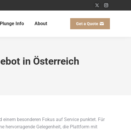
X
Instagram
page
page
Plunge Info
About
opens
opens
Get a Quote
in
in
new
new
window
window
bot in Österreich
nd einem besonderen Fokus auf Service punktet. Für
ine hervorragende Gelegenheit, die Plattform mit