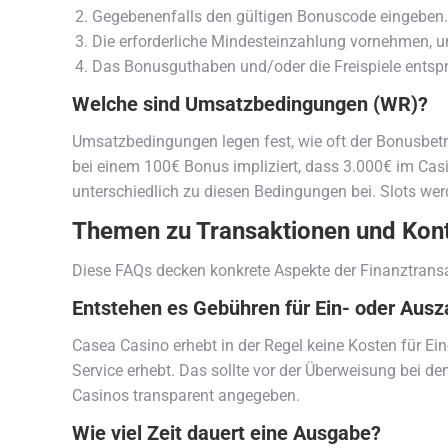
Gegebenenfalls den gültigen Bonuscode eingeben.
Die erforderliche Mindesteinzahlung vornehmen, u
Das Bonusguthaben und/oder die Freispiele ents
Welche sind Umsatzbedingungen (WR)?
Umsatzbedingungen legen fest, wie oft der Bonusbe
bei einem 100€ Bonus impliziert, dass 3.000€ im Cas
unterschiedlich zu diesen Bedingungen bei. Slots werd
Themen zu Transaktionen und Kon
Diese FAQs decken konkrete Aspekte der Finanztransa
Entstehen es Gebühren für Ein- oder Aus
Casea Casino erhebt in der Regel keine Kosten für Ein
Service erhebt. Das sollte vor der Überweisung bei d
Casinos transparent angegeben.
Wie viel Zeit dauert eine Ausgabe?