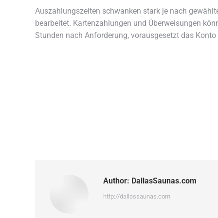
Auszahlungszeiten schwanken stark je nach gewählte
bearbeitet. Kartenzahlungen und Überweisungen könne
Stunden nach Anforderung, vorausgesetzt das Konto vo
Author:
DallasSaunas.com
http://dallassaunas.com