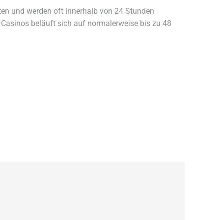
ten und werden oft innerhalb von 24 Stunden
Casinos beläuft sich auf normalerweise bis zu 48