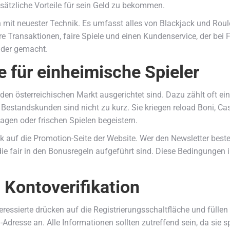
ätzliche Vorteile für sein Geld zu bekommen.
 mit neuester Technik. Es umfasst alles von Blackjack und Roul
re Transaktionen, faire Spiele und einen Kundenservice, der bei F
nder gemacht.
 für einheimische Spieler
den österreichischen Markt ausgerichtet sind. Dazu zählt oft ei
estandskunden sind nicht zu kurz. Sie kriegen reload Boni, Cas
tagen oder frischen Spielen begeistern.
 auf die Promotion-Seite der Website. Wer den Newsletter bestell
 fair in den Bonusregeln aufgeführt sind. Diese Bedingungen i
Kontoverifikation
eressierte drücken auf die Registrierungsschaltfläche und füllen
Adresse an. Alle Informationen sollten zutreffend sein, da sie