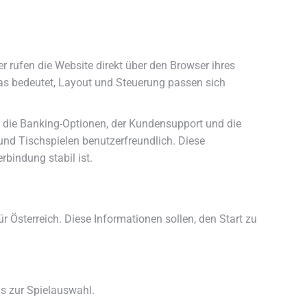
r rufen die Website direkt über den Browser ihres
Das bedeutet, Layout und Steuerung passen sich
, die Banking-Optionen, der Kundensupport und die
nd Tischspielen benutzerfreundlich. Diese
erbindung stabil ist.
Österreich. Diese Informationen sollen, den Start zu
is zur Spielauswahl.