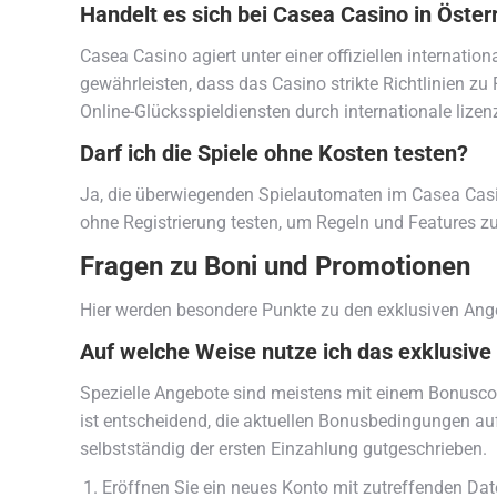
Handelt es sich bei Casea Casino in Öster
Casea Casino agiert unter einer offiziellen internati
gewährleisten, dass das Casino strikte Richtlinien zu 
Online-Glücksspieldiensten durch internationale lizenz
Darf ich die Spiele ohne Kosten testen?
Ja, die überwiegenden Spielautomaten im Casea Casi
ohne Registrierung testen, um Regeln und Features zu 
Fragen zu Boni und Promotionen
Hier werden besondere Punkte zu den exklusiven Ang
Auf welche Weise nutze ich das exklusive
Spezielle Angebote sind meistens mit einem Bonuscod
ist entscheidend, die aktuellen Bonusbedingungen au
selbstständig der ersten Einzahlung gutgeschrieben.
Eröffnen Sie ein neues Konto mit zutreffenden Dat