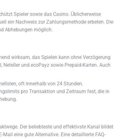
schützt Spieler sowie das Casino. Üblicherweise
uell ein Nachweis zur Zahlungsmethode erbeten. Die
ind Abhebungen möglich.
gehend wirksam, das Spielen kann ohne Verzögerung
l, Neteller und ecoPayz sowie Prepaid-Karten. Auch
ellsten, oft innerhalb von 24 Stunden.
limits pro Transaktion und Zeitraum fest, die in
bhebung.
ktwege. Der beliebteste und effektivste Kanal bildet
-Mail eine gute Alternative. Eine detaillierte FAQ-