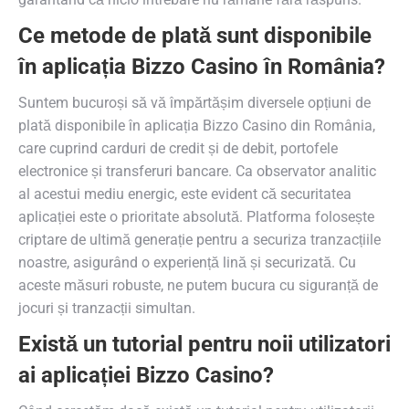
Ce metode de plată sunt disponibile
în aplicația Bizzo Casino în România?
Suntem bucuroși să vă împărtășim diversele opțiuni de
plată disponibile în aplicația Bizzo Casino din România,
care cuprind carduri de credit și de debit, portofele
electronice și transferuri bancare. Ca observator analitic
al acestui mediu energic, este evident că securitatea
aplicației este o prioritate absolută. Platforma folosește
criptare de ultimă generație pentru a securiza tranzacțiile
noastre, asigurând o experiență lină și securizată. Cu
aceste măsuri robuste, ne putem bucura cu siguranță de
jocuri și tranzacții simultan.
Există un tutorial pentru noii utilizatori
ai aplicației Bizzo Casino?