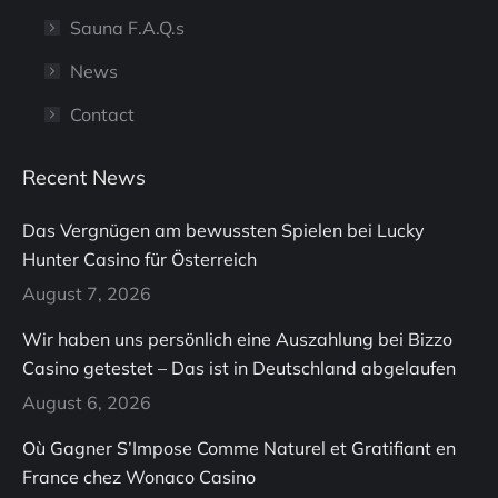
Sauna F.A.Q.s
News
Contact
Recent News
Das Vergnügen am bewussten Spielen bei Lucky
Hunter Casino für Österreich
August 7, 2026
Wir haben uns persönlich eine Auszahlung bei Bizzo
Casino getestet – Das ist in Deutschland abgelaufen
August 6, 2026
Où Gagner S’Impose Comme Naturel et Gratifiant en
France chez Wonaco Casino