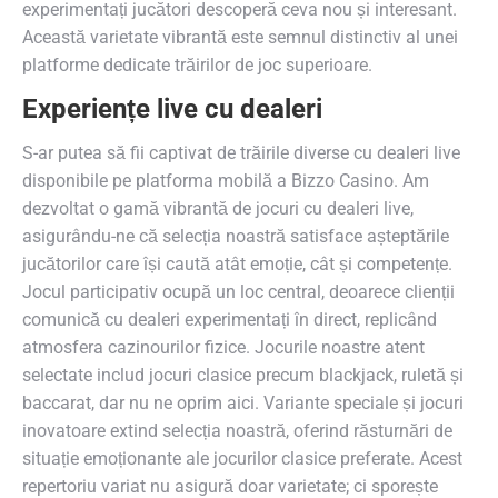
experimentați jucători descoperă ceva nou și interesant.
Această varietate vibrantă este semnul distinctiv al unei
platforme dedicate trăirilor de joc superioare.
Experiențe live cu dealeri
S-ar putea să fii captivat de trăirile diverse cu dealeri live
disponibile pe platforma mobilă a Bizzo Casino. Am
dezvoltat o gamă vibrantă de jocuri cu dealeri live,
asigurându-ne că selecția noastră satisface așteptările
jucătorilor care își caută atât emoție, cât și competențe.
Jocul participativ ocupă un loc central, deoarece clienții
comunică cu dealeri experimentați în direct, replicând
atmosfera cazinourilor fizice. Jocurile noastre atent
selectate includ jocuri clasice precum blackjack, ruletă și
baccarat, dar nu ne oprim aici. Variante speciale și jocuri
inovatoare extind selecția noastră, oferind răsturnări de
situație emoționante ale jocurilor clasice preferate. Acest
repertoriu variat nu asigură doar varietate; ci sporește