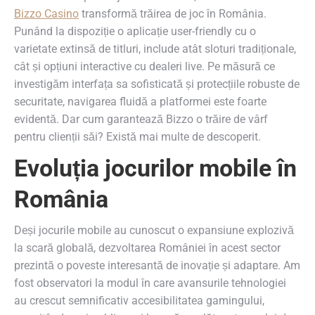
Bizzo Casino
transformă trăirea de joc în România.
Punând la dispoziție o aplicație user-friendly cu o
varietate extinsă de titluri, include atât sloturi tradiționale,
cât și opțiuni interactive cu dealeri live. Pe măsură ce
investigăm interfața sa sofisticată și protecțiile robuste de
securitate, navigarea fluidă a platformei este foarte
evidentă. Dar cum garantează Bizzo o trăire de vârf
pentru clienții săi? Există mai multe de descoperit.
Evoluția jocurilor mobile în
România
Deși jocurile mobile au cunoscut o expansiune explozivă
la scară globală, dezvoltarea României în acest sector
prezintă o poveste interesantă de inovație și adaptare. Am
fost observatori la modul în care avansurile tehnologiei
au crescut semnificativ accesibilitatea gamingului,