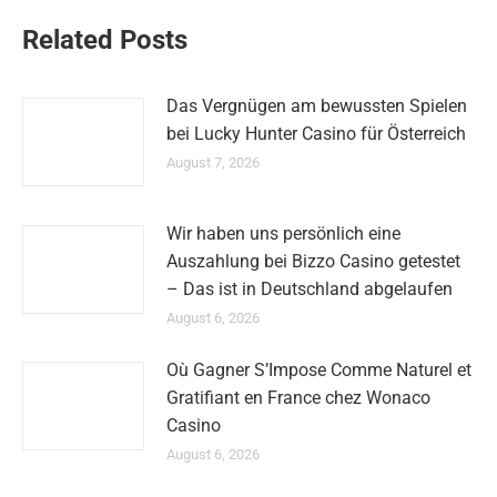
Related Posts
Das Vergnügen am bewussten Spielen
bei Lucky Hunter Casino für Österreich
August 7, 2026
Wir haben uns persönlich eine
Auszahlung bei Bizzo Casino getestet
– Das ist in Deutschland abgelaufen
August 6, 2026
Où Gagner S’Impose Comme Naturel et
Gratifiant en France chez Wonaco
Casino
August 6, 2026