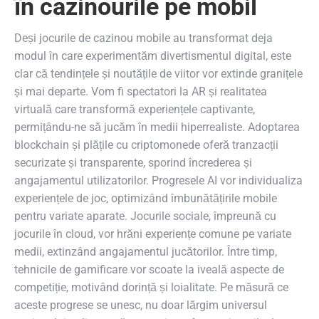
în cazinourile pe mobil
Deși jocurile de cazinou mobile au transformat deja
modul în care experimentăm divertismentul digital, este
clar că tendințele și noutățile de viitor vor extinde granițele
și mai departe. Vom fi spectatori la AR și realitatea
virtuală care transformă experiențele captivante,
permițându-ne să jucăm în medii hiperrealiste. Adoptarea
blockchain și plățile cu criptomonede oferă tranzacții
securizate și transparente, sporind încrederea și
angajamentul utilizatorilor. Progresele AI vor individualiza
experiențele de joc, optimizând îmbunătățirile mobile
pentru variate aparate. Jocurile sociale, împreună cu
jocurile în cloud, vor hrăni experiențe comune pe variate
medii, extinzând angajamentul jucătorilor. Între timp,
tehnicile de gamificare vor scoate la iveală aspecte de
competiție, motivând dorință și loialitate. Pe măsură ce
aceste progrese se unesc, nu doar lărgim universul