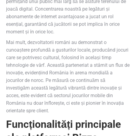
permițând unui public mai larg să se alăture terenului de
joacă digital. Concentrarea noastră pe legături și
abonamente de internet avantajoase a jucat un rol
esențial, garantând că jucătorii se pot implica în orice
moment și în orice loc.
Mai mult, dezvoltatorii români au demonstrat o
cunoaștere profundă a gusturilor locale, producând jocuri
care se potrivesc cultural, folosind în același timp
tehnologie de vârf. Această parteneriat a stârnit un flux de
inovație, evidențiind România în arena mondială a
jocurilor de noroc. Pe măsură ce continuăm să
investigăm această legătură vibrantă dintre inovație și
acces, este evident că sectorul jocurilor mobile din
România nu doar înflorește, ci este și pionier în inovația
orientate spre client.
Funcționalități principale