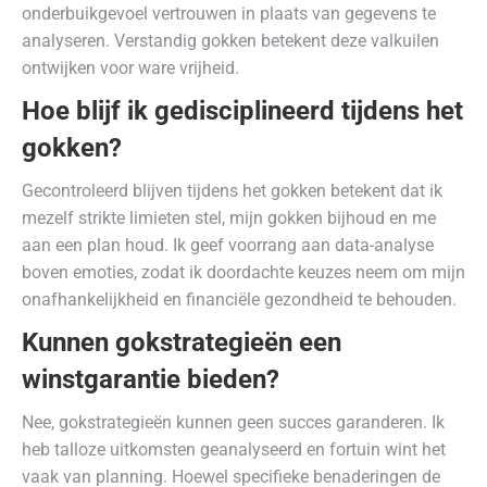
onderbuikgevoel vertrouwen in plaats van gegevens te
analyseren. Verstandig gokken betekent deze valkuilen
ontwijken voor ware vrijheid.
Hoe blijf ik gedisciplineerd tijdens het
gokken?
Gecontroleerd blijven tijdens het gokken betekent dat ik
mezelf strikte limieten stel, mijn gokken bijhoud en me
aan een plan houd. Ik geef voorrang aan data-analyse
boven emoties, zodat ik doordachte keuzes neem om mijn
onafhankelijkheid en financiële gezondheid te behouden.
Kunnen gokstrategieën een
winstgarantie bieden?
Nee, gokstrategieën kunnen geen succes garanderen. Ik
heb talloze uitkomsten geanalyseerd en fortuin wint het
vaak van planning. Hoewel specifieke benaderingen de