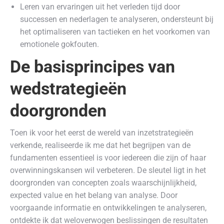
Leren van ervaringen uit het verleden tijd door
successen en nederlagen te analyseren, ondersteunt bij
het optimaliseren van tactieken en het voorkomen van
emotionele gokfouten.
De basisprincipes van
wedstrategieën
doorgronden
Toen ik voor het eerst de wereld van inzetstrategieën
verkende, realiseerde ik me dat het begrijpen van de
fundamenten essentieel is voor iedereen die zijn of haar
overwinningskansen wil verbeteren. De sleutel ligt in het
doorgronden van concepten zoals waarschijnlijkheid,
expected value en het belang van analyse. Door
voorgaande informatie en ontwikkelingen te analyseren,
ontdekte ik dat weloverwogen beslissingen de resultaten