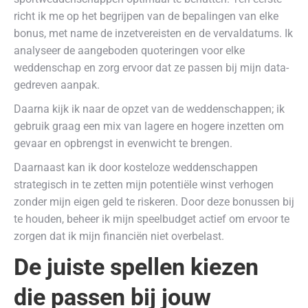
richt ik me op het begrijpen van de bepalingen van elke
bonus, met name de inzetvereisten en de vervaldatums. Ik
analyseer de aangeboden quoteringen voor elke
weddenschap en zorg ervoor dat ze passen bij mijn data-
gedreven aanpak.
Daarna kijk ik naar de opzet van de weddenschappen; ik
gebruik graag een mix van lagere en hogere inzetten om
gevaar en opbrengst in evenwicht te brengen.
Daarnaast kan ik door kosteloze weddenschappen
strategisch in te zetten mijn potentiële winst verhogen
zonder mijn eigen geld te riskeren. Door deze bonussen bij
te houden, beheer ik mijn speelbudget actief om ervoor te
zorgen dat ik mijn financiën niet overbelast.
De juiste spellen kiezen
die passen bij jouw