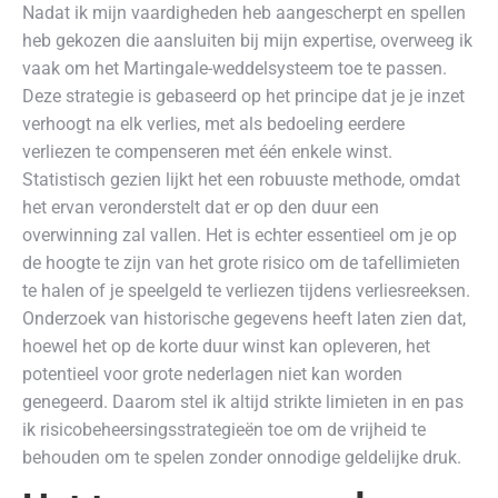
Nadat ik mijn vaardigheden heb aangescherpt en spellen
heb gekozen die aansluiten bij mijn expertise, overweeg ik
vaak om het Martingale-weddelsysteem toe te passen.
Deze strategie is gebaseerd op het principe dat je je inzet
verhoogt na elk verlies, met als bedoeling eerdere
verliezen te compenseren met één enkele winst.
Statistisch gezien lijkt het een robuuste methode, omdat
het ervan veronderstelt dat er op den duur een
overwinning zal vallen. Het is echter essentieel om je op
de hoogte te zijn van het grote risico om de tafellimieten
te halen of je speelgeld te verliezen tijdens verliesreeksen.
Onderzoek van historische gegevens heeft laten zien dat,
hoewel het op de korte duur winst kan opleveren, het
potentieel voor grote nederlagen niet kan worden
genegeerd. Daarom stel ik altijd strikte limieten in en pas
ik risicobeheersingsstrategieën toe om de vrijheid te
behouden om te spelen zonder onnodige geldelijke druk.