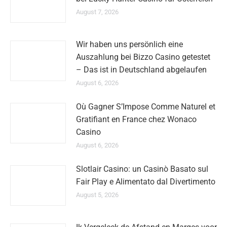
August 7, 2026
Wir haben uns persönlich eine
Auszahlung bei Bizzo Casino getestet
– Das ist in Deutschland abgelaufen
August 6, 2026
Où Gagner S’Impose Comme Naturel et
Gratifiant en France chez Wonaco
Casino
August 6, 2026
Slotlair Casino: un Casinò Basato sul
Fair Play e Alimentato dal Divertimento
August 5, 2026