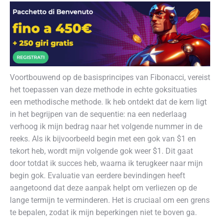
Voortbouwend op de basisprincipes van Fibonacci, vereist
het toepassen van deze methode in echte goksituaties
een methodische methode. Ik heb ontdekt dat de kern ligt
in het begrijpen van de sequentie: na een nederlaag
verhoog ik mijn bedrag naar het volgende nummer in de
reeks. Als ik bijvoorbeeld begin met een gok van $1 en
tekort heb, wordt mijn volgende gok weer $1. Dit gaat
door totdat ik succes heb, waarna ik terugkeer naar mijn
begin gok. Evaluatie van eerdere bevindingen heeft
aangetoond dat deze aanpak helpt om verliezen op de
lange termijn te verminderen. Het is cruciaal om een grens
te bepalen, zodat ik mijn beperkingen niet te boven ga.