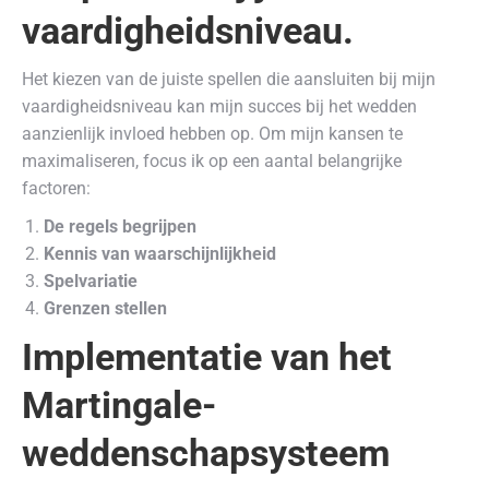
vaardigheidsniveau.
Het kiezen van de juiste spellen die aansluiten bij mijn
vaardigheidsniveau kan mijn succes bij het wedden
aanzienlijk invloed hebben op. Om mijn kansen te
maximaliseren, focus ik op een aantal belangrijke
factoren:
De regels begrijpen
Kennis van waarschijnlijkheid
Spelvariatie
Grenzen stellen
Implementatie van het
Martingale-
weddenschapsysteem