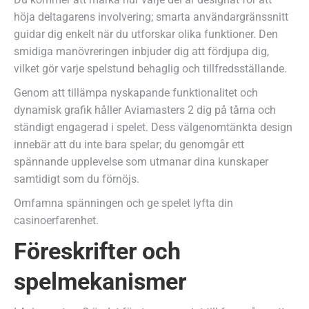
höja deltagarens involvering; smarta användargränssnitt
guidar dig enkelt när du utforskar olika funktioner. Den
smidiga manövreringen inbjuder dig att fördjupa dig,
vilket gör varje spelstund behaglig och tillfredsställande.
Genom att tillämpa nyskapande funktionalitet och
dynamisk grafik håller Aviamasters 2 dig på tårna och
ständigt engagerad i spelet. Dess välgenomtänkta design
innebär att du inte bara spelar; du genomgår ett
spännande upplevelse som utmanar dina kunskaper
samtidigt som du förnöjs.
Omfamna spänningen och ge spelet lyfta din
casinoerfarenhet.
Föreskrifter och
spelmekanismer