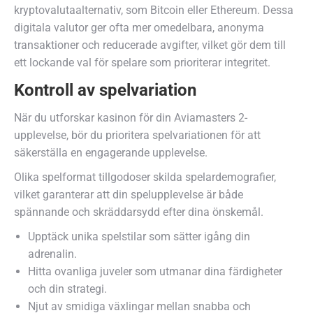
kryptovalutaalternativ, som Bitcoin eller Ethereum. Dessa
digitala valutor ger ofta mer omedelbara, anonyma
transaktioner och reducerade avgifter, vilket gör dem till
ett lockande val för spelare som prioriterar integritet.
Kontroll av spelvariation
När du utforskar kasinon för din Aviamasters 2-
upplevelse, bör du prioritera spelvariationen för att
säkerställa en engagerande upplevelse.
Olika spelformat tillgodoser skilda spelardemografier,
vilket garanterar att din spelupplevelse är både
spännande och skräddarsydd efter dina önskemål.
Upptäck unika spelstilar som sätter igång din
adrenalin.
Hitta ovanliga juveler som utmanar dina färdigheter
och din strategi.
Njut av smidiga växlingar mellan snabba och