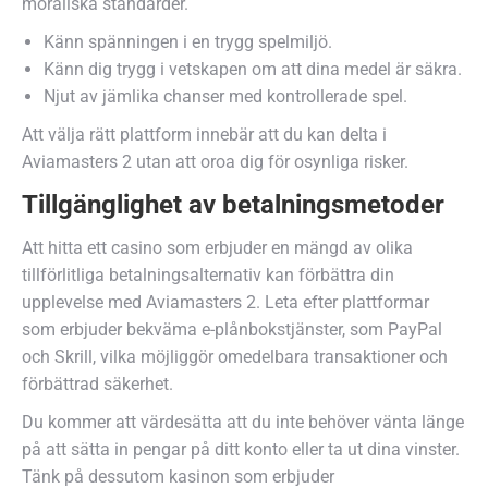
moraliska standarder.
Känn spänningen i en trygg spelmiljö.
Känn dig trygg i vetskapen om att dina medel är säkra.
Njut av jämlika chanser med kontrollerade spel.
Att välja rätt plattform innebär att du kan delta i
Aviamasters 2 utan att oroa dig för osynliga risker.
Tillgänglighet av betalningsmetoder
Att hitta ett casino som erbjuder en mängd av olika
tillförlitliga betalningsalternativ kan förbättra din
upplevelse med Aviamasters 2. Leta efter plattformar
som erbjuder bekväma e-plånbokstjänster, som PayPal
och Skrill, vilka möjliggör omedelbara transaktioner och
förbättrad säkerhet.
Du kommer att värdesätta att du inte behöver vänta länge
på att sätta in pengar på ditt konto eller ta ut dina vinster.
Tänk på dessutom kasinon som erbjuder