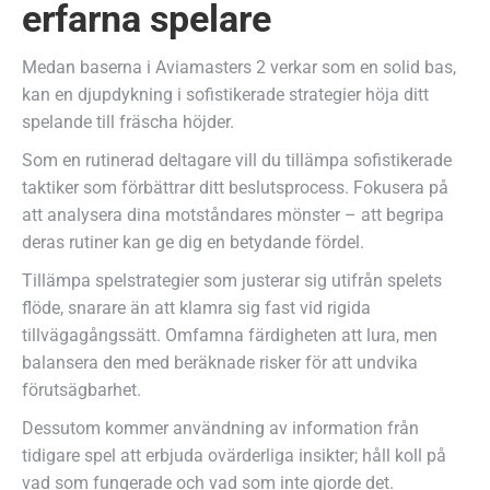
erfarna spelare
Medan baserna i Aviamasters 2 verkar som en solid bas,
kan en djupdykning i sofistikerade strategier höja ditt
spelande till fräscha höjder.
Som en rutinerad deltagare vill du tillämpa sofistikerade
taktiker som förbättrar ditt beslutsprocess. Fokusera på
att analysera dina motståndares mönster – att begripa
deras rutiner kan ge dig en betydande fördel.
Tillämpa spelstrategier som justerar sig utifrån spelets
flöde, snarare än att klamra sig fast vid rigida
tillvägagångssätt. Omfamna färdigheten att lura, men
balansera den med beräknade risker för att undvika
förutsägbarhet.
Dessutom kommer användning av information från
tidigare spel att erbjuda ovärderliga insikter; håll koll på
vad som fungerade och vad som inte gjorde det.