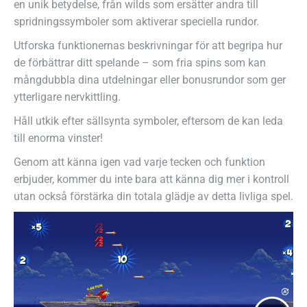
en unik betydelse, från wilds som ersätter andra till
spridningssymboler som aktiverar speciella rundor.
Utforska funktionernas beskrivningar för att begripa hur
de förbättrar ditt spelande – som fria spins som kan
mångdubbla dina utdelningar eller bonusrundor som ger
ytterligare nervkittling.
Håll utkik efter sällsynta symboler, eftersom de kan leda
till enorma vinster!
Genom att känna igen vad varje tecken och funktion
erbjuder, kommer du inte bara att känna dig mer i kontroll
utan också förstärka din totala glädje av detta livliga spel.