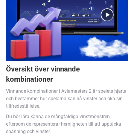
Översikt över vinnande
kombinationer
Vinnande kombinationer i Aviamasters 2 är spelets hjärta
och bestämmer hur spelarna kan nå vinster och öka sin
tillfredsställelse.
Du bör lära känna de mångfaldiga vinstmönstren,
eftersom de representerar hemligheten till att upptäcka
spänning och vinster.