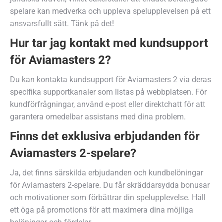
spelare kan medverka och uppleva spelupplevelsen på ett
ansvarsfullt sätt. Tänk på det!
Hur tar jag kontakt med kundsupport
för Aviamasters 2?
Du kan kontakta kundsupport för Aviamasters 2 via deras
specifika supportkanaler som listas på webbplatsen. För
kundförfrågningar, använd e-post eller direktchatt för att
garantera omedelbar assistans med dina problem.
Finns det exklusiva erbjudanden för
Aviamasters 2-spelare?
Ja, det finns särskilda erbjudanden och kundbelöningar
för Aviamasters 2-spelare. Du får skräddarsydda bonusar
och motivationer som förbättrar din spelupplevelse. Håll
ett öga på promotions för att maximera dina möjliga