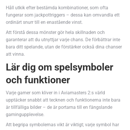
Håll utkik efter bestämda kombinationer, som ofta
fungerar som jackpottriggers – dessa kan omvandla ett
ordinärt snurr till en enastående vinst.
Att förstå dessa mönster gör hela skillnaden och
garanterar att du utnyttjar varje chans. De förbättrar inte
bara ditt spelande, utan de förstärker också dina chanser
att vinna.
Lär dig om spelsymboler
och funktioner
Varje gamer som kliver in i Aviamasters 2:s värld
upptäcker snabbt att tecknen och funktionerna inte bara
är tillfälliga bilder – de är portarna till en fängslande
gamingupplevelse.
Att begripa symbolernas vikt är viktigt; varje symbol har