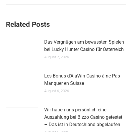
Related Posts
Das Vergnügen am bewussten Spielen
bei Lucky Hunter Casino für Österreich
August 7, 2026
Les Bonus d’AlaWin Casino à ne Pas
Manquer en Suisse
August 6, 2026
Wir haben uns persönlich eine
Auszahlung bei Bizzo Casino getestet
– Das ist in Deutschland abgelaufen