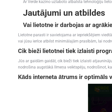
Ar Verde kazino uzlaboto atbalsta tehnoloģiju lieto
Jautājumi un atbildes
Vai lietotne ir darbojas ar agrā
Lietotne parasti ir savietojama ar iepriekšējiem viedt
vai jūsu ierīce atbilst minimālajām prasībām, lai nodr
Cik bieži lietotnei tiek izlaisti p
Jūs ar gaidām gaidāt, cik bieži tiek izlaisti atjauni
nodrošina augstākā līmeņa veiktspēju, nodrošinot, k
Kāds interneta ātrums ir optimāls 