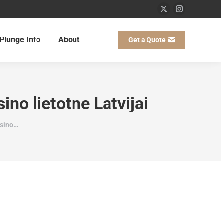
X
Instagram
page
page
Plunge Info
About
opens
opens
Get a Quote
in
in
new
new
window
window
no lietotne Latvijai
asino…