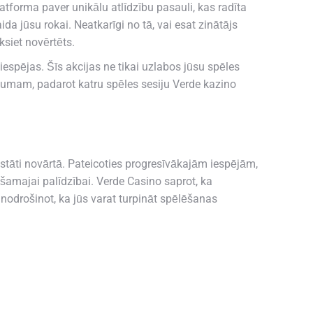
atforma paver unikālu atlīdzību pasauli, kas radīta
ida jūsu rokai. Neatkarīgi no tā, vai esat zinātājs
ksiet novērtēts.
iespējas. Šīs akcijas ne tikai uzlabos jūsu spēles
ošumam, padarot katru spēles sesiju Verde kazino
tstāti novārtā. Pateicoties progresīvākajām iespējām,
ešamajai palīdzībai. Verde Casino saprot, ka
, nodrošinot, ka jūs varat turpināt spēlēšanas