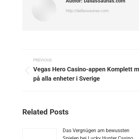
Author:
DallasSaunas.com
http://dallassaunas.com
Post
PREVIOUS
navigation
Vegas Hero Casino-appen Komplett mo
Previous
på alla enheter i Sverige
post:
Related Posts
Das Vergnügen am bewussten
Spielen bei Lucky Hunter Casino