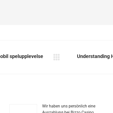
bil spelupplevelse
Understanding 
Next
post:
Wir haben uns persönlich eine
Auszahlung bei Bizzo Casino