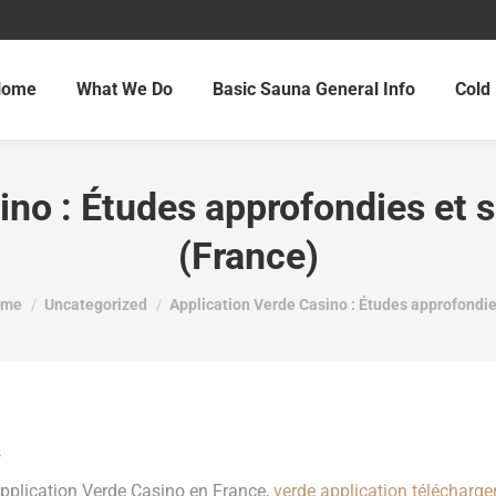
Home
What We Do
Basic Sauna General Info
Cold 
ino : Études approfondies et 
(France)
u are here:
ome
Uncategorized
Application Verde Casino : Études approfondi
’application Verde Casino en France,
verde application télécharge