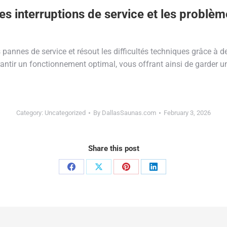
es interruptions de service et les problè
annes de service et résout les difficultés techniques grâce à des
 garantir un fonctionnement optimal, vous offrant ainsi de garder
Category:
Uncategorized
By
DallasSaunas.com
February 3, 2026
Share this post
Share
Share
Share
Share
on
on
on
on
Facebook
X
Pinterest
LinkedIn