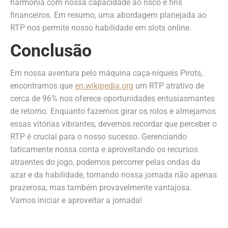
harmonia com nossa capacidade ao risco e fins
financeiros. Em resumo, uma abordagem planejada ao
RTP nos permite nosso habilidade em slots online.
Conclusão
Em nossa aventura pelo máquina caça-níqueis Pirots,
encontramos que
en.wikipedia.org
um RTP atrativo de
cerca de 96% nos oferece oportunidades entusiasmantes
de retorno. Enquanto fazemos girar os rolos e almejamos
essas vitórias vibrantes, devemos recordar que perceber o
RTP é crucial para o nosso sucesso. Gerenciando
taticamente nossa conta e aproveitando os recursos
atraentes do jogo, podemos percorrer pelas ondas da
azar e da habilidade, tornando nossa jornada não apenas
prazerosa, mas também provavelmente vantajosa.
Vamos iniciar e aproveitar a jornada!