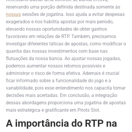
reservando uma porção definida destinada somente às
nossas
sessões de jogatina. Isso ajuda a evitar despesas
exagerados e nos habilita apostar por mais período,
elevando nossas oportunidades de obter ganhos
favoráveis em relações de RTP. Também, precisamos
investigar diferentes táticas de apostas, como modificar o
quantia das nossas investimentos com base nas
flutuações da nossa banca. Ao ajustar nossas jogadas,
podemos aumentar nossos retornos possíveis e
administrar o risco de forma efetiva. Ademais é crucial
ficar informado sobre a funcionalidade do jogo e a
variabilidade, pois esse entendimento nos capacita tomar
decisões mais acertadas. Em conclusão, a integração
dessas abordagens proporciona uma jogatina de apostas
mais estratégica e gratificante em Pirots Slot.
A importância do RTP na