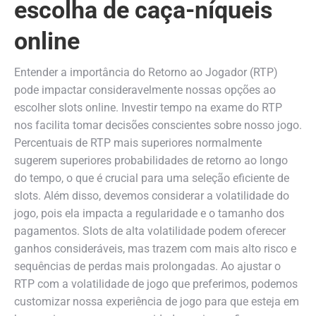
escolha de caça-níqueis
online
Entender a importância do Retorno ao Jogador (RTP)
pode impactar consideravelmente nossas opções ao
escolher slots online. Investir tempo na exame do RTP
nos facilita tomar decisões conscientes sobre nosso jogo.
Percentuais de RTP mais superiores normalmente
sugerem superiores probabilidades de retorno ao longo
do tempo, o que é crucial para uma seleção eficiente de
slots. Além disso, devemos considerar a volatilidade do
jogo, pois ela impacta a regularidade e o tamanho dos
pagamentos. Slots de alta volatilidade podem oferecer
ganhos consideráveis, mas trazem com mais alto risco e
sequências de perdas mais prolongadas. Ao ajustar o
RTP com a volatilidade de jogo que preferimos, podemos
customizar nossa experiência de jogo para que esteja em