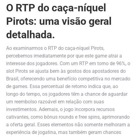
O RTP do caça-níquel
Pirots: uma visão geral
detalhada.
Ao examinarmos o RTP do caça-níquel Pirots,
percebemos imediatamente por que este game atrai a
interesse dos jogadores. Com um RTP em torno de 96%, o
slot Pirots se ajusta bem às gostos dos apostadores do
Brasil, oferecendo uma benefício competitiva no mercado
de games. Essa percentual de retorno indica que, ao
longo do tempo, os jogadores têm a chance de aguardar
um reembolso razoável em relação com suas
investimentos. Ademais, o jogo incorpora recursos
cativantes, como bônus rounds e free spins, aprimorando
a oferta geral. Esses elementos não somente melhoram a
experiência de jogatina, mas também geram chances