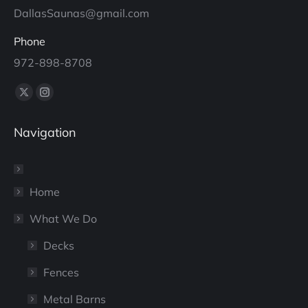
DallasSaunas@gmail.com
Phone
972-898-8708
Find us on:
X
Instagram
page
page
Navigation
opens
opens
in
in
new
new
window
window
Home
What We Do
Decks
Fences
Metal Barns