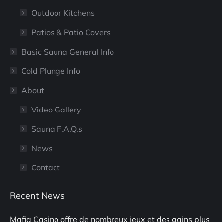
Outdoor Kitchens
Patios & Patio Covers
Basic Sauna General Info
Cold Plunge Info
About
Video Gallery
Sauna F.A.Q.s
News
Contact
Recent News
Mafia Casino offre de nombreux jeux et des gains plus