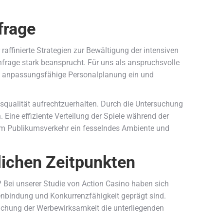
frage
finierte Strategien zur Bewältigung der intensiven
hfrage stark beansprucht. Für uns als anspruchsvolle
en anpassungsfähige Personalplanung ein und
gsqualität aufrechtzuerhalten. Durch die Untersuchung
Eine effiziente Verteilung der Spiele während der
ohem Publikumsverkehr ein fesselndes Ambiente und
lichen Zeitpunkten
 Bei unserer Studie von Action Casino haben sich
nbindung und Konkurrenzfähigkeit geprägt sind.
uchung der Werbewirksamkeit die unterliegenden