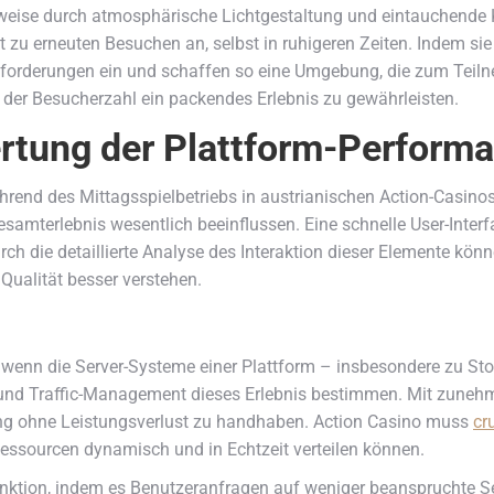
sweise durch atmosphärische Lichtgestaltung und eintauchende K
regt zu erneuten Besuchen an, selbst in ruhigeren Zeiten. Indem 
rderungen ein und schaffen so eine Umgebung, die zum Teilneh
der Besucherzahl ein packendes Erlebnis zu gewährleisten.
rtung der Plattform-Perform
rend des Mittagsspielbetriebs in austrianischen Action-Casinos i
esamterlebnis wesentlich beeinflussen. Eine schnelle User-Inte
ch die detaillierte Analyse des Interaktion dieser Elemente kö
Qualität besser verstehen.
wenn die Server-Systeme einer Plattform – insbesondere zu Stoß
ng und Traffic-Management dieses Erlebnis bestimmen. Mit zuneh
ung ohne Leistungsverlust zu handhaben. Action Casino muss
cr
 Ressourcen dynamisch und in Echtzeit verteilen können.
ktion, indem es Benutzeranfragen auf weniger beanspruchte Ser