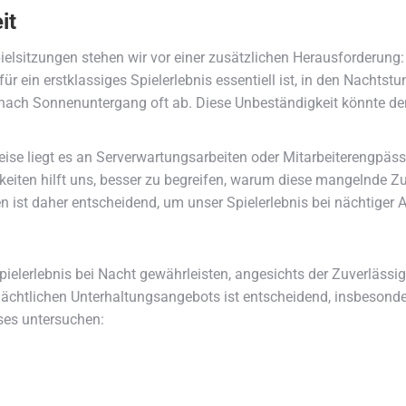
it
sitzungen stehen wir vor einer zusätzlichen Herausforderung: F
 für ein erstklassiges Spielerlebnis essentiell ist, in den Nacht
 nach Sonnenuntergang oft ab. Diese Unbeständigkeit könnte den 
se liegt es an Serverwartungsarbeiten oder Mitarbeiterengpäss
iten hilft uns, besser zu begreifen, warum diese mangelnde Zuv
 ist daher entscheidend, um unser Spielerlebnis bei nächtiger 
Spielerlebnis bei Nacht gewährleisten, angesichts der Zuverläs
ächtlichen Unterhaltungsangebots ist entscheidend, insbesonder
ses untersuchen: