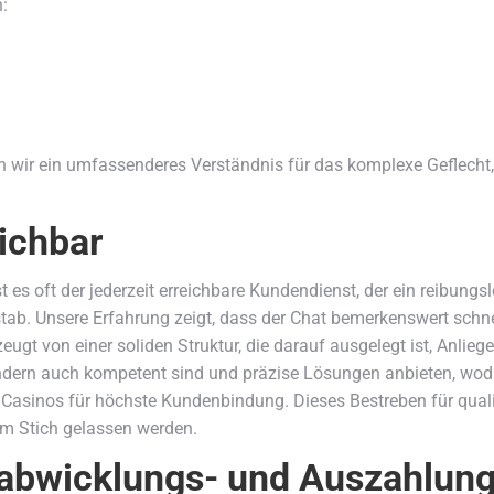
:
nnen wir ein umfassenderes Verständnis für das komplexe Gefle
ichbar
t es oft der jederzeit erreichbare Kundendienst, der ein reibung
ab. Unsere Erfahrung zeigt, dass der Chat bemerkenswert schne
zeugt von einer soliden Struktur, die darauf ausgelegt ist, Anlie
 sondern auch kompetent sind und präzise Lösungen anbieten, wod
 Casinos für höchste Kundenbindung. Dieses Bestreben für qual
 im Stich gelassen werden.
abwicklungs- und Auszahlun