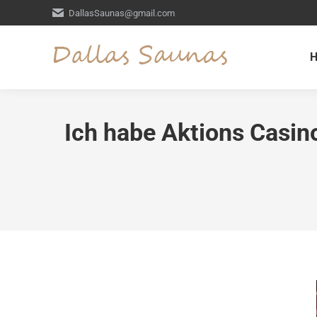
DallasSaunas@gmail.com
Ich habe Aktions Casino