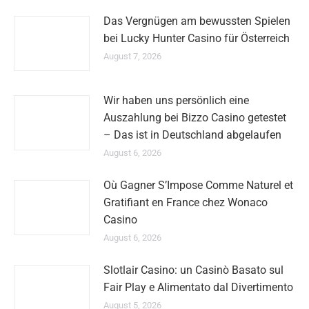
Das Vergnügen am bewussten Spielen
bei Lucky Hunter Casino für Österreich
August 7, 2026
Wir haben uns persönlich eine
Auszahlung bei Bizzo Casino getestet
– Das ist in Deutschland abgelaufen
August 6, 2026
Où Gagner S’Impose Comme Naturel et
Gratifiant en France chez Wonaco
Casino
August 6, 2026
Slotlair Casino: un Casinò Basato sul
Fair Play e Alimentato dal Divertimento
August 5, 2026