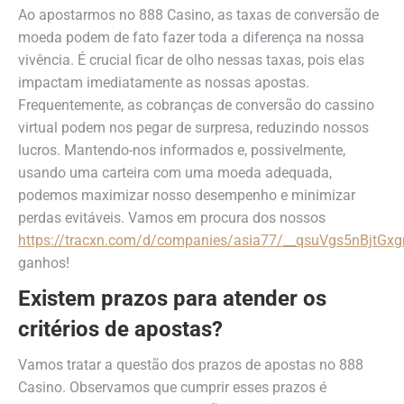
Ao apostarmos no 888 Casino, as taxas de conversão de
moeda podem de fato fazer toda a diferença na nossa
vivência. É crucial ficar de olho nessas taxas, pois elas
impactam imediatamente as nossas apostas.
Frequentemente, as cobranças de conversão do cassino
virtual podem nos pegar de surpresa, reduzindo nossos
lucros. Mantendo-nos informados e, possivelmente,
usando uma carteira com uma moeda adequada,
podemos maximizar nosso desempenho e minimizar
perdas evitáveis. Vamos em procura dos nossos
https://tracxn.com/d/companies/asia77/__qsuVgs5nBjtG
ganhos!
Existem prazos para atender os
critérios de apostas?
Vamos tratar a questão dos prazos de apostas no 888
Casino. Observamos que cumprir esses prazos é