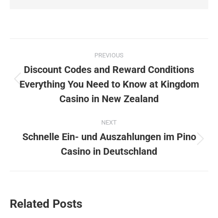
Post
PREVIOUS
navigation
Discount Codes and Reward Conditions
Everything You Need to Know at Kingdom
Previous
post:
Casino in New Zealand
NEXT
Schnelle Ein- und Auszahlungen im Pino
Next
Casino in Deutschland
post:
Related Posts