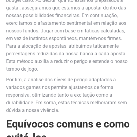
budget claro. Ao decidir quanto estamos preparados a
gastar, asseguramos que estamos a apostar dentro das
nossas possibilidades financeiras. Em continuação,
exercitamos o afastamento sentimental em relação aos
nossos fundos. Jogar com base em táticas calculadas,
em vez de instintos espontâneos, mantém-nos firmes.
Para a alocação de apostas, atribuímos taticamente
percentagens reduzidas da nossa banca a cada aposta.
Esta método auxilia a reduzir o perigo e estende o nosso
tempo de jogo.
Por fim, a análise dos níveis de perigo adaptados a
variados games nos permite ajustar-nos de forma
responsiva, otimizando tanto a excitação como a
durabilidade. Em soma, estas técnicas melhoraram sem
dúvida a nossa vivência.
Equívocos comuns e como