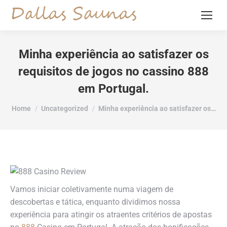
Minha experiência ao satisfazer os
requisitos de jogos no cassino 888
em Portugal.
You are here:
Home
Uncategorized
Minha experiência ao satisfazer os…
Vamos iniciar coletivamente numa viagem de
descobertas e tática, enquanto dividimos nossa
experiência para atingir os atraentes critérios de apostas