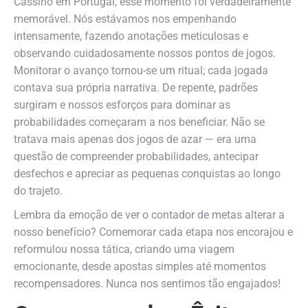
Cassino em Portugal, esse momento foi verdadeiramente
memorável. Nós estávamos nos empenhando
intensamente, fazendo anotações meticulosas e
observando cuidadosamente nossos pontos de jogos.
Monitorar o avanço tornou-se um ritual; cada jogada
contava sua própria narrativa. De repente, padrões
surgiram e nossos esforços para dominar as
probabilidades começaram a nos beneficiar. Não se
tratava mais apenas dos jogos de azar — era uma
questão de compreender probabilidades, antecipar
desfechos e apreciar as pequenas conquistas ao longo
do trajeto.
Lembra da emoção de ver o contador de metas alterar a
nosso benefício? Comemorar cada etapa nos encorajou e
reformulou nossa tática, criando uma viagem
emocionante, desde apostas simples até momentos
recompensadores. Nunca nos sentimos tão engajados!