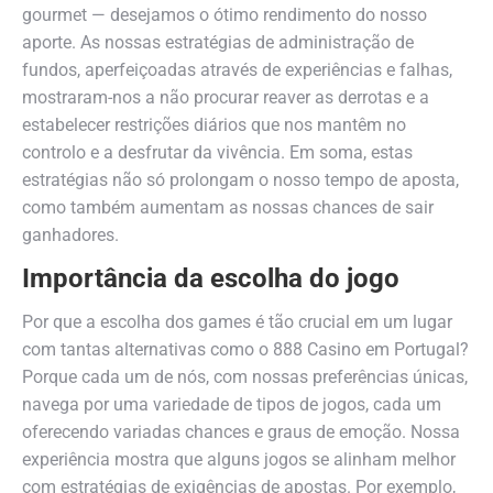
gourmet — desejamos o ótimo rendimento do nosso
aporte. As nossas estratégias de administração de
fundos, aperfeiçoadas através de experiências e falhas,
mostraram-nos a não procurar reaver as derrotas e a
estabelecer restrições diários que nos mantêm no
controlo e a desfrutar da vivência. Em soma, estas
estratégias não só prolongam o nosso tempo de aposta,
como também aumentam as nossas chances de sair
ganhadores.
Importância da escolha do jogo
Por que a escolha dos games é tão crucial em um lugar
com tantas alternativas como o 888 Casino em Portugal?
Porque cada um de nós, com nossas preferências únicas,
navega por uma variedade de tipos de jogos, cada um
oferecendo variadas chances e graus de emoção. Nossa
experiência mostra que alguns jogos se alinham melhor
com estratégias de exigências de apostas. Por exemplo,