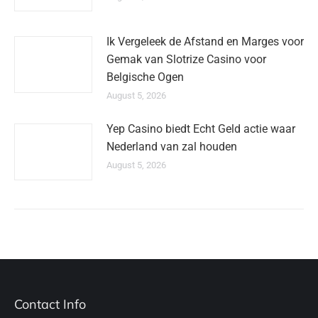
Ik Vergeleek de Afstand en Marges voor
Gemak van Slotrize Casino voor
Belgische Ogen
August 5, 2026
Yep Casino biedt Echt Geld actie waar
Nederland van zal houden
August 5, 2026
Contact Info