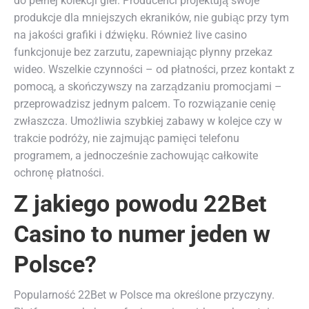
do pełnej kolekcji gier. Producenci projektują swoje
produkcje dla mniejszych ekraników, nie gubiąc przy tym
na jakości grafiki i dźwięku. Również live casino
funkcjonuje bez zarzutu, zapewniając płynny przekaz
wideo. Wszelkie czynności – od płatności, przez kontakt z
pomocą, a skończywszy na zarządzaniu promocjami –
przeprowadzisz jednym palcem. To rozwiązanie cenię
zwłaszcza. Umożliwia szybkiej zabawy w kolejce czy w
trakcie podróży, nie zajmując pamięci telefonu
programem, a jednocześnie zachowując całkowite
ochronę płatności.
Z jakiego powodu 22Bet
Casino to numer jeden w
Polsce?
Popularność 22Bet w Polsce ma określone przyczyny.