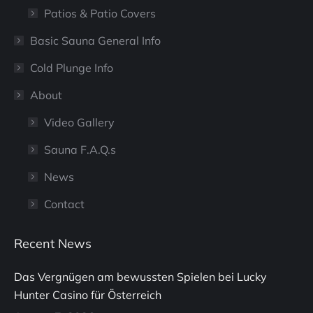
Patios & Patio Covers
Basic Sauna General Info
Cold Plunge Info
About
Video Gallery
Sauna F.A.Q.s
News
Contact
Recent News
Das Vergnügen am bewussten Spielen bei Lucky
Hunter Casino für Österreich