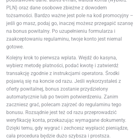
PLN) oraz dane osobowe zbieżne z dowodem
tożsamości. Bardzo ważne jest pole na kod promocyjny –
jeśli go masz, podaj go, inaczej możesz przegapić szansę
na bonus powitalny. Po uzupełnieniu formularza i
zaakceptowaniu regulaminu, twoje konto jest niemal
gotowe.
Kolejny krok to pierwsza wpłata. Wejdź do kasyna,
wybierz metodę płatności, podać kwotę i zatwierdź
transakcję zgodnie z instrukcjami operatora. Środki
pojawią się na koncie od razu. Jeśli wykorzystałeś z
oferty powitalnej, bonus zostanie przydzielony
automatycznie lub po twoim potwierdzeniu. Zanim
zaczniesz grać, polecam zajrzeć do regulaminu tego
bonusu. Rozsądnie jest też od razu przeprowadzić
weryfikację konta, przekazując wymagane dokumenty.
Dzięki temu, gdy wygrać i zechcesz wypłacić pieniądze,
cała procedura będzie dużo szybsza i prostsza.