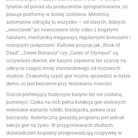
tytułów od ponad stu producentów oprogramowania, co
plasuje platformę w ścisłej czołówce. Miłośnicy
automatów odnajdą tu wszystko – od starych, dobrych
„owocówek” po nowoczesne sloty video z bogatymi
fabułami, mechaniką megaways, regularnymi bonusami i
rosnącymi jackpotami. Kultowe pozycje jak „Book of
Dead”, „Sweet Bonanza” czy „Gates of Olympus” są
oczywiście obecne, ale kasyno zapewnia też szansę na
odkrycie czegoś mniej standardowego od niszowych
studiów. Znakomitą część gier można sprawdzić w trybie
demo, co jest bezcenne przy testowaniu nowości.
Gracze preferujący tradycyjne kasyno też nie zostaną
pominięci. Czeka na nich pełna kolekcja gier stołowych:
wielorakie warianty ruletki, blackjacka, pokera oraz
baccarata. Autentyczną gwiazdą programu jest jednak
sekcja gier na żywo. W przygotowanych studiach,
doświadczeni krupierzy przeprowadzają rozgrywkę w