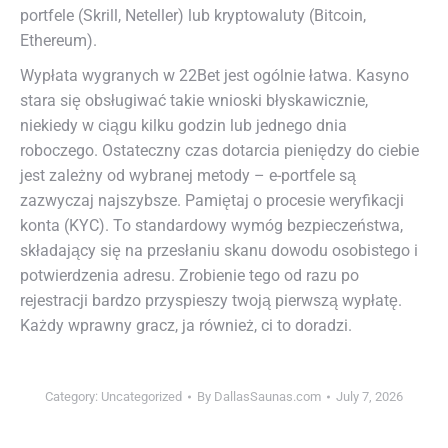
portfele (Skrill, Neteller) lub kryptowaluty (Bitcoin,
Ethereum).
Wypłata wygranych w 22Bet jest ogólnie łatwa. Kasyno
stara się obsługiwać takie wnioski błyskawicznie,
niekiedy w ciągu kilku godzin lub jednego dnia
roboczego. Ostateczny czas dotarcia pieniędzy do ciebie
jest zależny od wybranej metody – e-portfele są
zazwyczaj najszybsze. Pamiętaj o procesie weryfikacji
konta (KYC). To standardowy wymóg bezpieczeństwa,
składający się na przesłaniu skanu dowodu osobistego i
potwierdzenia adresu. Zrobienie tego od razu po
rejestracji bardzo przyspieszy twoją pierwszą wypłatę.
Każdy wprawny gracz, ja również, ci to doradzi.
Category:
Uncategorized
By
DallasSaunas.com
July 7, 2026