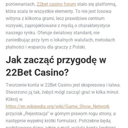
porównaniach,
22bet casino forum
stało się platformą,
która scala te wszystkie elementy. To nie jest losowa
witryna z kilkoma grami, lecz prawdziwe centrum
rozrywki, zaprojektowane z myślą o charakterystyce
naszego rynku. Oferuje światowy standard, nie
zaniedbując przy tym o lokalnych walutach, metodach
płatności i wsparciu dla graczy z Polski.
Jak zacząć przygodę w
22Bet Casino?
Tworzenie konta w 22Bet Casino jest ekspresowa i łatwa.
Stworzono ją tak, żebyś mógł zacząć grać w kilka minut.
Kliknij w
https://en.wikipedia.org/wiki/Game_Show_Network
przycisk „Rejestracja” w górnym prawym rogu strony, a
następnie wypełnij krótki formularz. Potrzebne będą
podstawowe dane: adres e-mail, waluta konta (wybierz