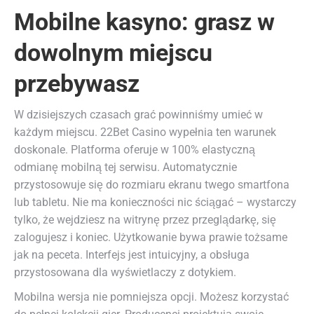
Mobilne kasyno: grasz w
dowolnym miejscu
przebywasz
W dzisiejszych czasach grać powinniśmy umieć w
każdym miejscu. 22Bet Casino wypełnia ten warunek
doskonale. Platforma oferuje w 100% elastyczną
odmianę mobilną tej serwisu. Automatycznie
przystosowuje się do rozmiaru ekranu twego smartfona
lub tabletu. Nie ma konieczności nic ściągać – wystarczy
tylko, że wejdziesz na witrynę przez przeglądarkę, się
zalogujesz i koniec. Użytkowanie bywa prawie tożsame
jak na peceta. Interfejs jest intuicyjny, a obsługa
przystosowana dla wyświetlaczy z dotykiem.
Mobilna wersja nie pomniejsza opcji. Możesz korzystać