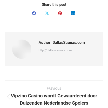
Share this post
Share
Share
Share
Share
on
on
on
on
Facebook
X
Pinterest
LinkedIn
Author:
DallasSaunas.com
http://dallassaunas.com
Post
PREVIOUS
navigation
Vipzino Casino wordt Gewaardeerd door
Previous
Duizenden Nederlandse Spelers
post: