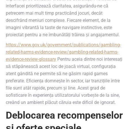
interfacei prioritizează claritatea, asigurându-ne că
petrecem mai mult timp practicând jocuri, decât
descifrând meniuri complexe. Fiecare element, de la
imagini vibrantă la taste de navigare instinctive, este
proiectat pentru a ne îmbunătăți trăirea și angajamentul.
https://www.gov.uk/government/publications/gambling-
related-harms-evidence-review/gambling-related-harms-
evidence-review-glossary
Pentru aceia dintre noi interesați
să stăpânească acest loc de joacă virtual, configurația
atent gândită ne permite să ne găsim rapid games
preferate. Eficiența domnește în sector, iar tranzițiile între
file sunt atât rapide, precum și line. Acest grad de
sofisticare în experiența utilizatorului vorbește de la sine,
creând un ambient plăcut căruia este dificil de ignorat.
Deblocarea recompenselor
și oferte speciale