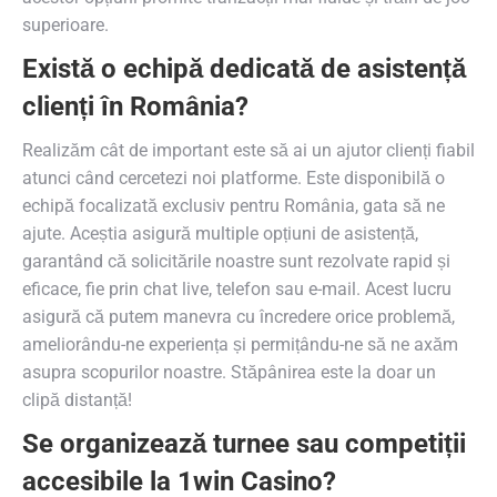
superioare.
Există o echipă dedicată de asistență
clienți în România?
Realizăm cât de important este să ai un ajutor clienți fiabil
atunci când cercetezi noi platforme. Este disponibilă o
echipă focalizată exclusiv pentru România, gata să ne
ajute. Aceștia asigură multiple opțiuni de asistență,
garantând că solicitările noastre sunt rezolvate rapid și
eficace, fie prin chat live, telefon sau e-mail. Acest lucru
asigură că putem manevra cu încredere orice problemă,
ameliorându-ne experiența și permițându-ne să ne axăm
asupra scopurilor noastre. Stăpânirea este la doar un
clipă distanță!
Se organizează turnee sau competiții
accesibile la 1win Casino?