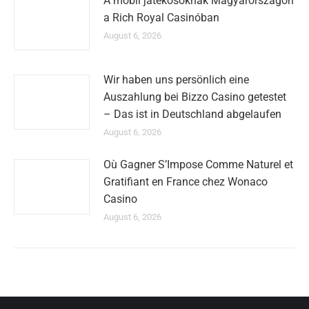
A mobil játékosoknak Magyarországon
a Rich Royal Casinóban
August 6, 2026
Wir haben uns persönlich eine
Auszahlung bei Bizzo Casino getestet
– Das ist in Deutschland abgelaufen
August 6, 2026
Où Gagner S’Impose Comme Naturel et
Gratifiant en France chez Wonaco
Casino
August 6, 2026