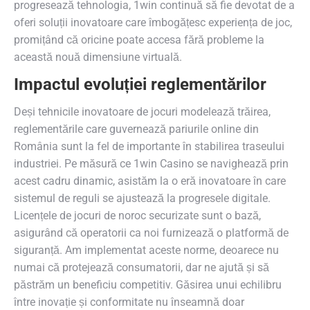
progresează tehnologia, 1win continuă să fie devotat de a
oferi soluții inovatoare care îmbogățesc experiența de joc,
promițând că oricine poate accesa fără probleme la
această nouă dimensiune virtuală.
Impactul evoluției reglementărilor
Deși tehnicile inovatoare de jocuri modelează trăirea,
reglementările care guvernează pariurile online din
România sunt la fel de importante în stabilirea traseului
industriei. Pe măsură ce 1win Casino se navighează prin
acest cadru dinamic, asistăm la o eră inovatoare în care
sistemul de reguli se ajustează la progresele digitale.
Licențele de jocuri de noroc securizate sunt o bază,
asigurând că operatorii ca noi furnizează o platformă de
siguranță. Am implementat aceste norme, deoarece nu
numai că protejează consumatorii, dar ne ajută și să
păstrăm un beneficiu competitiv. Găsirea unui echilibru
între inovație și conformitate nu înseamnă doar