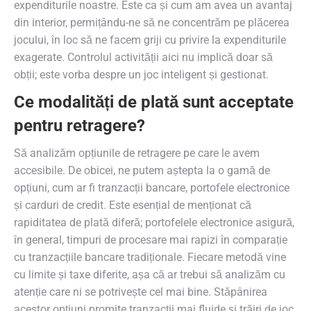
expenditurile noastre. Este ca și cum am avea un avantaj
din interior, permițându-ne să ne concentrăm pe plăcerea
jocului, în loc să ne facem griji cu privire la expenditurile
exagerate. Controlul activității aici nu implică doar să
obții; este vorba despre un joc inteligent și gestionat.
Ce modalități de plată sunt acceptate
pentru retragere?
Să analizăm opțiunile de retragere pe care le avem
accesibile. De obicei, ne putem aștepta la o gamă de
opțiuni, cum ar fi tranzacții bancare, portofele electronice
și carduri de credit. Este esențial de menționat că
rapiditatea de plată diferă; portofelele electronice asigură,
în general, timpuri de procesare mai rapizi în comparație
cu tranzacțiile bancare tradiționale. Fiecare metodă vine
cu limite și taxe diferite, așa că ar trebui să analizăm cu
atenție care ni se potrivește cel mai bine. Stăpânirea
acestor opțiuni promite tranzacții mai fluide și trăiri de joc