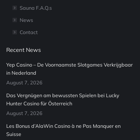
Sauna F.A.Q.s
News
Contact
Recent News
Yep Casino – De Voornaamste Slotgames Verkrijgbaar
in Nederland
August 7, 2026
Das Vergnügen am bewussten Spielen bei Lucky
Hunter Casino für Österreich
August 7, 2026
Les Bonus d’AlaWin Casino à ne Pas Manquer en
Suisse