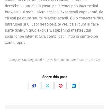
deosebită. Intrarea la jocuri pe internet prin intermediul
browserului mobil oferă aceeași experiență captivantă, fie
că ești pe drum sau te relaxezi acasă. Cu o conectare fără
întreruperi și UI ușor de folosit, te vezi ca și cum ai face
parte dintr-un grup exclusiv, stăpânind meșteșugul
jocurilor pe internet fără complicații. Intră și simte-o pe
cont propriu!
Category:
Uncategorized
By
DallasSaunas.com
March 23, 2026
Share this post
Share
Share
Share
Share
on
on
on
on
Facebook
X
Pinterest
LinkedIn