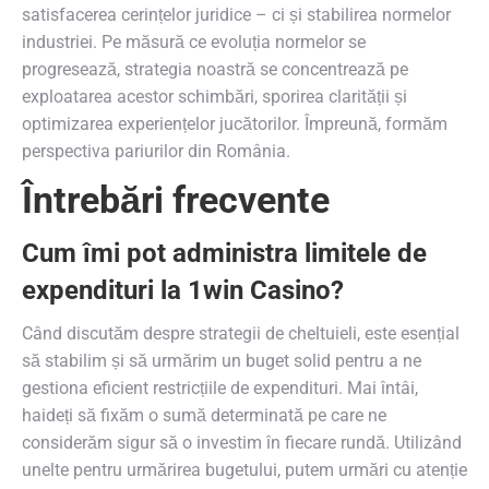
satisfacerea cerințelor juridice – ci și stabilirea normelor
industriei. Pe măsură ce evoluția normelor se
progresează, strategia noastră se concentrează pe
exploatarea acestor schimbări, sporirea clarității și
optimizarea experiențelor jucătorilor. Împreună, formăm
perspectiva pariurilor din România.
Întrebări frecvente
Cum îmi pot administra limitele de
expendituri la 1win Casino?
Când discutăm despre strategii de cheltuieli, este esențial
să stabilim și să urmărim un buget solid pentru a ne
gestiona eficient restricțiile de expendituri. Mai întâi,
haideți să fixăm o sumă determinată pe care ne
considerăm sigur să o investim în fiecare rundă. Utilizând
unelte pentru urmărirea bugetului, putem urmări cu atenție