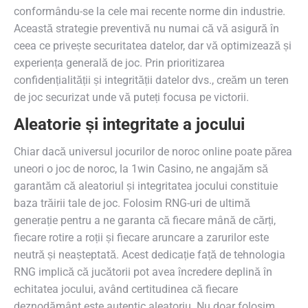
conformându-se la cele mai recente norme din industrie.
Această strategie preventivă nu numai că vă asigură în
ceea ce privește securitatea datelor, dar vă optimizează și
experiența generală de joc. Prin prioritizarea
confidențialității și integrității datelor dvs., creăm un teren
de joc securizat unde vă puteți focusa pe victorii.
Aleatorie și integritate a jocului
Chiar dacă universul jocurilor de noroc online poate părea
uneori o joc de noroc, la 1win Casino, ne angajăm să
garantăm că aleatoriul și integritatea jocului constituie
baza trăirii tale de joc. Folosim RNG-uri de ultimă
generație pentru a ne garanta că fiecare mână de cărți,
fiecare rotire a roții și fiecare aruncare a zarurilor este
neutră și neașteptată. Acest dedicație față de tehnologia
RNG implică că jucătorii pot avea încredere deplină în
echitatea jocului, având certitudinea că fiecare
deznodământ este autentic aleatoriu. Nu doar folosim