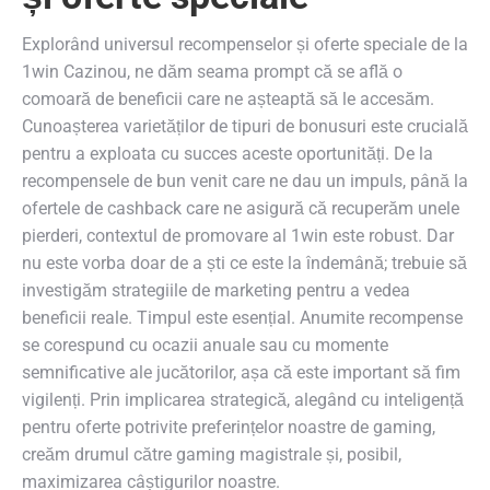
Explorând universul recompenselor și oferte speciale de la
1win Cazinou, ne dăm seama prompt că se află o
comoară de beneficii care ne așteaptă să le accesăm.
Cunoașterea varietăților de tipuri de bonusuri este crucială
pentru a exploata cu succes aceste oportunități. De la
recompensele de bun venit care ne dau un impuls, până la
ofertele de cashback care ne asigură că recuperăm unele
pierderi, contextul de promovare al 1win este robust. Dar
nu este vorba doar de a ști ce este la îndemână; trebuie să
investigăm strategiile de marketing pentru a vedea
beneficii reale. Timpul este esențial. Anumite recompense
se corespund cu ocazii anuale sau cu momente
semnificative ale jucătorilor, așa că este important să fim
vigilenți. Prin implicarea strategică, alegând cu inteligență
pentru oferte potrivite preferințelor noastre de gaming,
creăm drumul către gaming magistrale și, posibil,
maximizarea câștigurilor noastre.