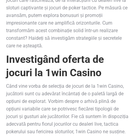
jocuri care fascinează, de la interacțiuni cu dealeri live la
sloturi captivante și jocuri de poker tactice. Pe măsură ce
avansăm, putem explora bonusuri și promoții
impresionante care ne amplifică orizonturile. Cum
transformăm acest combinație solid într-un realizare
constant? Haideți să investigăm strategiile și secretele
care ne așteaptă.
Investigând oferta de
jocuri la 1win Casino
Când vine vorba de selecția de jocuri de la 1win Casino,
jucătorii sunt cu adevărat încântați de o paletă largă de
opțiuni de explorat. Vorbim despre o arhivă plină de
opțiuni variabile care se potrivesc fiecărei tipologii de
jocuri și gusturi ale jucătorilor. Fie că suntem în dispoziția
adecvată pentru fiorul jocurilor cu dealeri live, tactica
pokerului sau fericirea sloturilor, 1win Casino ne susține.